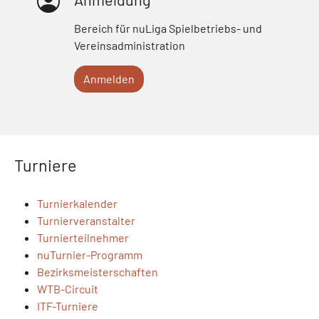
Bereich für nuLiga Spielbetriebs- und
Vereinsadministration
Anmelden
Turniere
Turnierkalender
Turnierveranstalter
Turnierteilnehmer
nuTurnier-Programm
Bezirksmeisterschaften
WTB-Circuit
ITF-Turniere