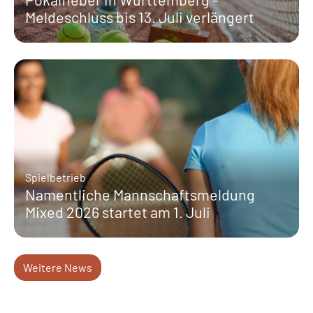
Meldeschluss bis 13. Juli verlängert
Spielbetrieb
Namentliche Mannschaftsmeldung
Mixed 2026 startet am 1. Juli
Weitere News