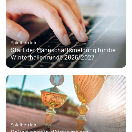
Spielbetrieb
Start der Mannschaftsmeldung für die
Winterhallenrunde 2026/2027
Spielbetrieb
Pokalfieber in Württemberg -