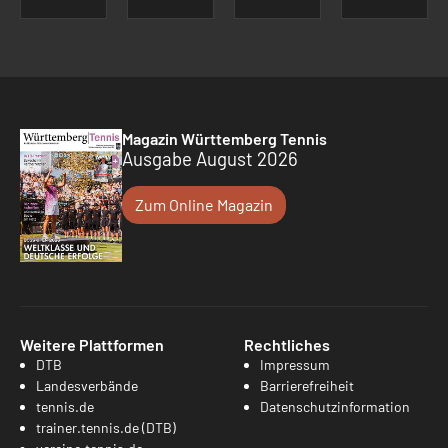
Magazin Württemberg Tennis
Ausgabe August 2026
Zum Online Magazin
Weitere Plattformen
Rechtliches
DTB
Impressum
Landesverbände
Barrierefreiheit
tennis.de
Datenschutzinformation
trainer.tennis.de (DTB)