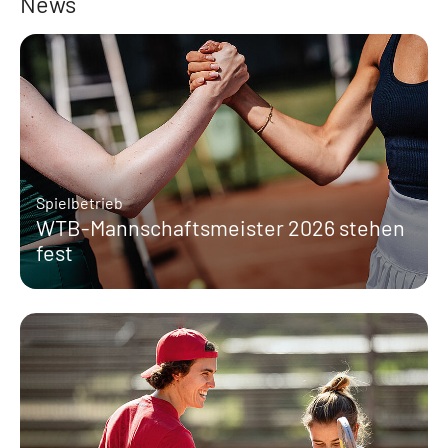
News
Spielbetrieb
WTB-Mannschaftsmeister 2026 stehen
fest