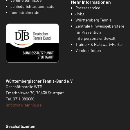
vereine.tennis.de
Mehr Informationen
schiedsrichter.tennis.de
Presseservice
tennistrainer.de
Jobs
Württemberg Tennis
Zentrale Hinweisgeberstelle
für Prävention
interpersonaler Gewalt
Trainer- & Platzwart-Portal
Vereine finden
Württembergischer Tennis-Bund e.V.
Geschäftsstelle WTB
Emerholzweg 79, 70439 Stuttgart
Tel.
0711-980680
info@
wtb-tennis.de
Geschäftszeiten