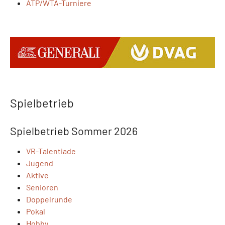
ATP/WTA-Turniere
Spielbetrieb
Spielbetrieb Sommer 2026
VR-Talentiade
Jugend
Aktive
Senioren
Doppelrunde
Pokal
Hobby