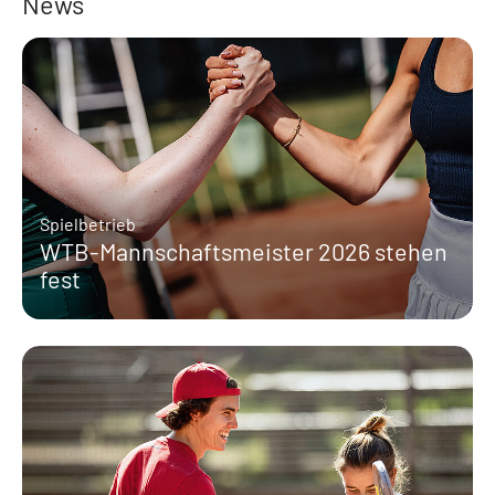
News
Spielbetrieb
WTB-Mannschaftsmeister 2026 stehen
fest