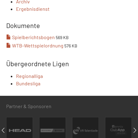
Archiv
Ergebnisdienst
Dokumente
Spielberichtsbogen
569 KB
WTB-Wettspielordnung
576 KB
Übergeordnete Ligen
Regionalliga
Bundesliga
Partner & Sponsoren