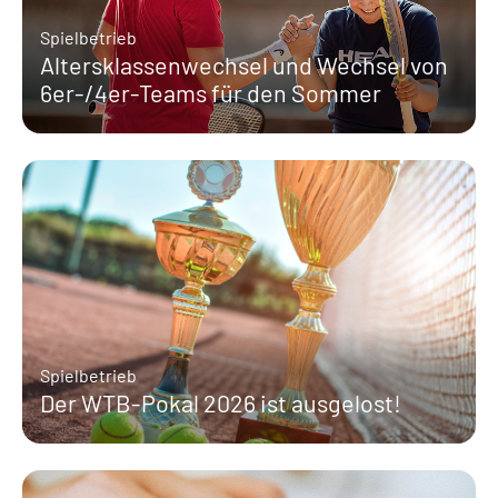
Spielbetrieb
Altersklassenwechsel und Wechsel von
6er-/4er-Teams für den Sommer
Spielbetrieb
Der WTB-Pokal 2026 ist ausgelost!