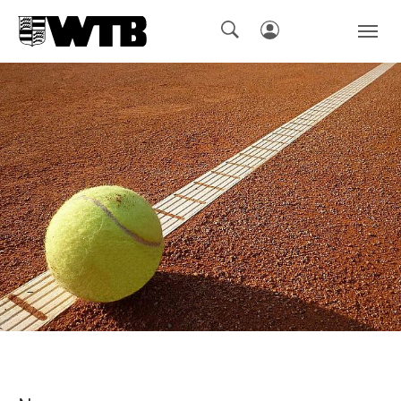
Skip to main navigation
Springe zum Seiteninhalt
Skip to page footer
_