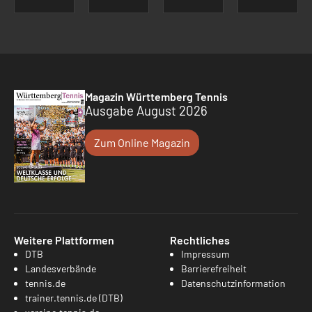
Magazin Württemberg Tennis
Ausgabe August 2026
Zum Online Magazin
Weitere Plattformen
Rechtliches
DTB
Impressum
Landesverbände
Barrierefreiheit
tennis.de
Datenschutzinformation
trainer.tennis.de (DTB)