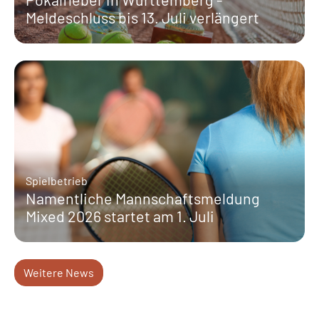
Meldeschluss bis 13. Juli verlängert
Spielbetrieb
Namentliche Mannschaftsmeldung
Mixed 2026 startet am 1. Juli
Weitere News