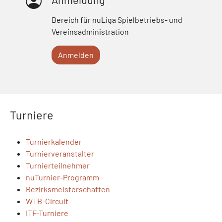
Bereich für nuLiga Spielbetriebs- und
Vereinsadministration
Anmelden
Turniere
Turnierkalender
Turnierveranstalter
Turnierteilnehmer
nuTurnier-Programm
Bezirksmeisterschaften
WTB-Circuit
ITF-Turniere