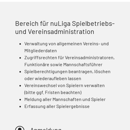
Bereich für nuLiga Spielbetriebs-
und Vereinsadministration
Verwaltung von allgemeinen Vereins- und
Mitgliederdaten
Zugriffsrechten für Vereinsadministratoren,
Funktionäre sowie Mannschaftsführer
Spielberechtigungen beantragen, löschen
oder wiederaufleben lassen
Vereinswechsel von Spielern verwalten
(bitte ggf. Fristen beachten)
Meldung aller Mannschaften und Spieler
Erfassung aller Spielergebnisse
Anmeldung