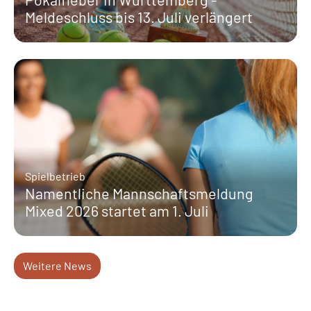
Meldeschluss bis 13. Juli verlängert
Spielbetrieb
Namentliche Mannschaftsmeldung
Mixed 2026 startet am 1. Juli
Weitere News