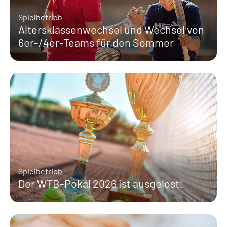
Spielbetrieb
Altersklassenwechsel und Wechsel von
6er-/4er-Teams für den Sommer
Spielbetrieb
Der WTB-Pokal 2026 ist ausgelost!