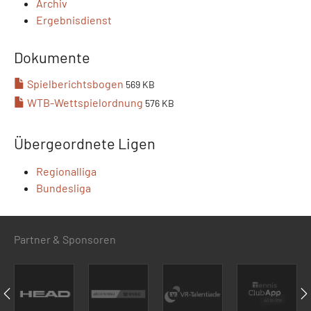
Archiv
Ergebnisdienst
Dokumente
Spielberichtsbogen
569 KB
WTB-Wettspielordnung
576 KB
Übergeordnete Ligen
Regionalliga
Bundesliga
Partner & Sponsoren