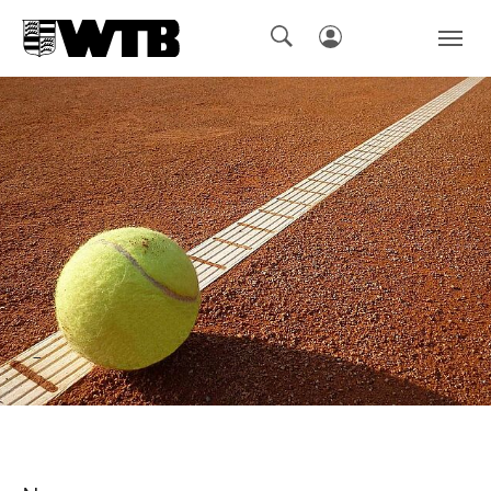
Skip to main navigation
Springe zum Seiteninhalt
Skip to page footer
_