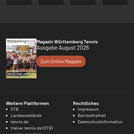
Magazin Württemberg Tennis
Ausgabe August 2026
Zum Online Magazin
Weitere Plattformen
Rechtliches
DTB
Impressum
Landesverbände
Barrierefreiheit
tennis.de
Datenschutzinformation
trainer.tennis.de (DTB)