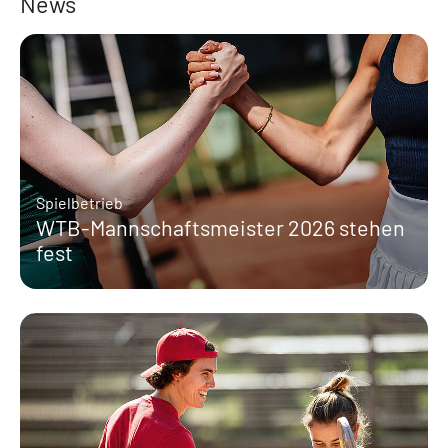
News
Spielbetrieb
WTB-Mannschaftsmeister 2026 stehen
fest