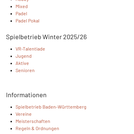
Mixed
Padel
Padel Pokal
Spielbetrieb Winter 2025/26
VR-Talentiade
Jugend
Aktive
Senioren
Informationen
Spielbetrieb Baden-Württemberg
Vereine
Meisterschaften
Regeln & Ordnungen