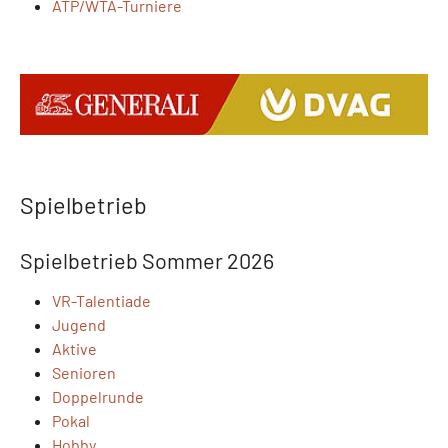
ATP/WTA-Turniere
Spielbetrieb
Spielbetrieb Sommer 2026
VR-Talentiade
Jugend
Aktive
Senioren
Doppelrunde
Pokal
Hobby