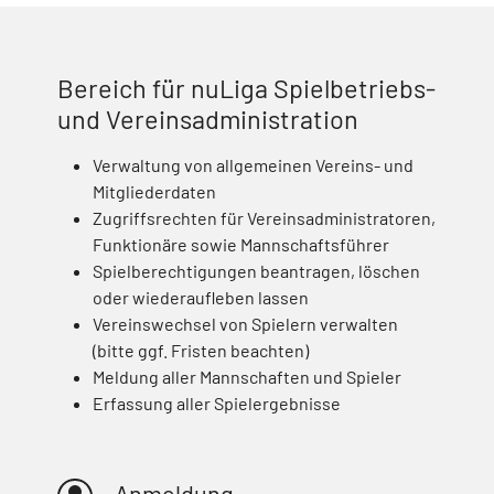
Bereich für nuLiga Spielbetriebs-
und Vereinsadministration
Verwaltung von allgemeinen Vereins- und
Mitgliederdaten
Zugriffsrechten für Vereinsadministratoren,
Funktionäre sowie Mannschaftsführer
Spielberechtigungen beantragen, löschen
oder wiederaufleben lassen
Vereinswechsel von Spielern verwalten
(bitte ggf. Fristen beachten)
Meldung aller Mannschaften und Spieler
Erfassung aller Spielergebnisse
Anmeldung