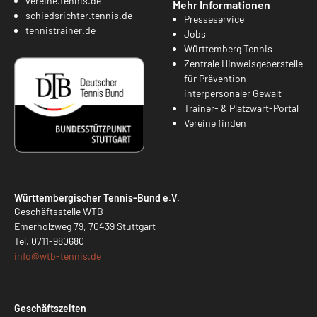
vereine.tennis.de
Mehr Informationen
schiedsrichter.tennis.de
Presseservice
tennistrainer.de
Jobs
Württemberg Tennis
Zentrale Hinweisgeberstelle
für Prävention
interpersonaler Gewalt
Trainer- & Platzwart-Portal
Vereine finden
Württembergischer Tennis-Bund e.V.
Geschäftsstelle WTB
Emerholzweg 79, 70439 Stuttgart
Tel.
0711-980680
info@
wtb-tennis.de
Geschäftszeiten