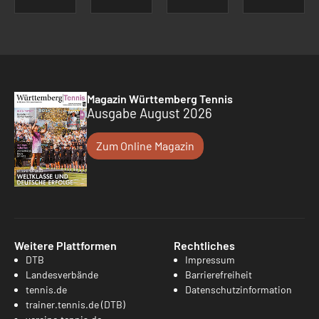
Magazin Württemberg Tennis
Ausgabe August 2026
Zum Online Magazin
Weitere Plattformen
Rechtliches
DTB
Impressum
Landesverbände
Barrierefreiheit
tennis.de
Datenschutzinformation
trainer.tennis.de (DTB)