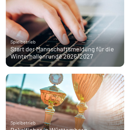
Spielbetrieb
Start der Mannschaftsmeldung für die
Winterhallenrunde 2026/2027
Spielbetrieb
Pokalfieber in Württemberg -