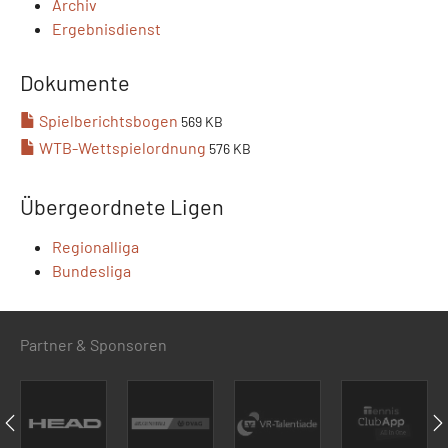
Archiv
Ergebnisdienst
Dokumente
Spielberichtsbogen
569 KB
WTB-Wettspielordnung
576 KB
Übergeordnete Ligen
Regionalliga
Bundesliga
Partner & Sponsoren