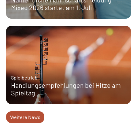
Mixed 2026 startet am 1. Juli
Spielbetrieb
Handlungsempfehlungen bei Hitze am
Spieltag
Weitere News