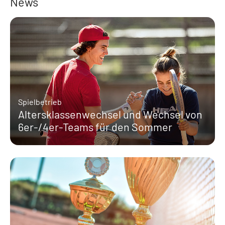
News
Spielbetrieb
Altersklassenwechsel und Wechsel von
6er-/4er-Teams für den Sommer