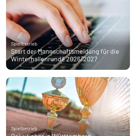
Spielbetrieb
Start der Mannschaftsmeldung für die
Winterhallenrunde 2026/2027
Spielbetrieb
Pokalfieber in Württemberg -