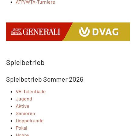
ATP/WTA-Turniere
Spielbetrieb
Spielbetrieb Sommer 2026
VR-Talentiade
Jugend
Aktive
Senioren
Doppelrunde
Pokal
Hobby