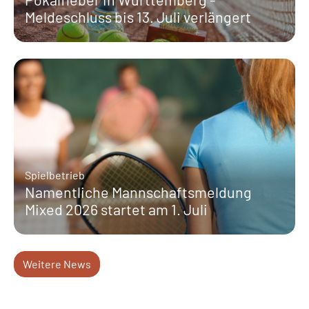
Meldeschluss bis 13. Juli verlängert
Spielbetrieb
Namentliche Mannschaftsmeldung
Mixed 2026 startet am 1. Juli
Weitere News