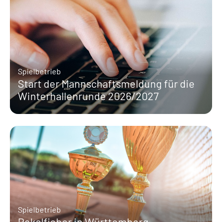
Spielbetrieb
Start der Mannschaftsmeldung für die
Winterhallenrunde 2026/2027
Spielbetrieb
Pokalfieber in Württemberg -