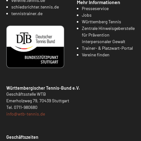
vereine.tennis.de
Mehr Informationen
schiedsrichter.tennis.de
Presseservice
tennistrainer.de
Jobs
Württemberg Tennis
Zentrale Hinweisgeberstelle
für Prävention
interpersonaler Gewalt
Trainer- & Platzwart-Portal
Vereine finden
Württembergischer Tennis-Bund e.V.
Geschäftsstelle WTB
Emerholzweg 79, 70439 Stuttgart
Tel.
0711-980680
info@
wtb-tennis.de
Geschäftszeiten