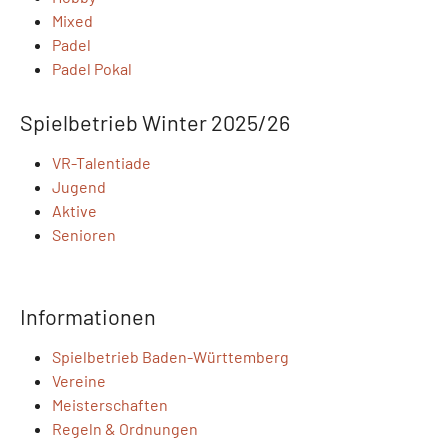
Mixed
Padel
Padel Pokal
Spielbetrieb Winter 2025/26
VR-Talentiade
Jugend
Aktive
Senioren
Informationen
Spielbetrieb Baden-Württemberg
Vereine
Meisterschaften
Regeln & Ordnungen