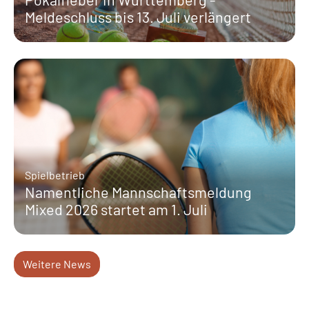
Meldeschluss bis 13. Juli verlängert
Spielbetrieb
Namentliche Mannschaftsmeldung
Mixed 2026 startet am 1. Juli
Weitere News