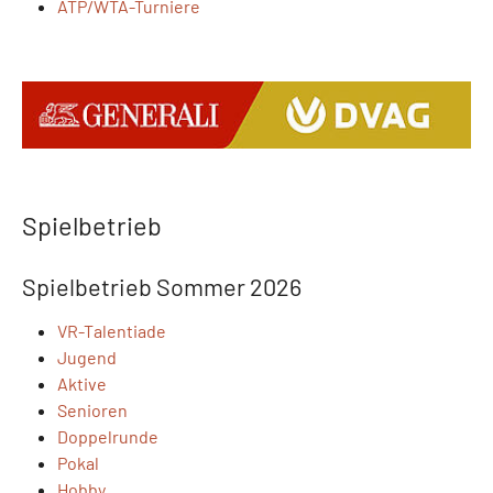
ATP/WTA-Turniere
Spielbetrieb
Spielbetrieb Sommer 2026
VR-Talentiade
Jugend
Aktive
Senioren
Doppelrunde
Pokal
Hobby