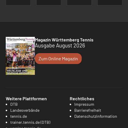
Magazin Württemberg Tennis
Ausgabe August 2026
Zum Online Magazin
Weitere Plattformen
Rechtliches
DTB
Impressum
Landesverbände
Barrierefreiheit
tennis.de
Datenschutzinformation
trainer.tennis.de (DTB)