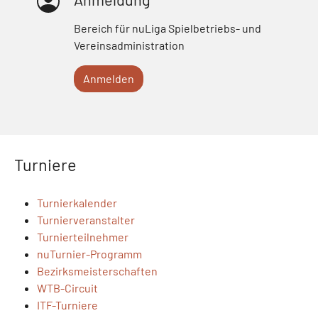
Bereich für nuLiga Spielbetriebs- und
Vereinsadministration
Anmelden
Turniere
Turnierkalender
Turnierveranstalter
Turnierteilnehmer
nuTurnier-Programm
Bezirksmeisterschaften
WTB-Circuit
ITF-Turniere