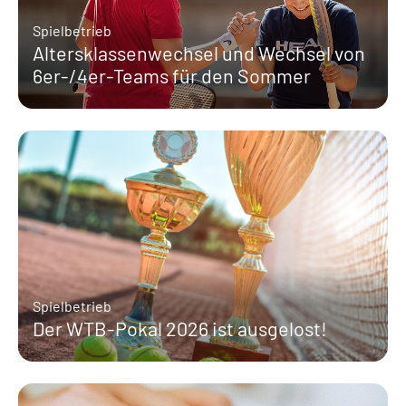
Spielbetrieb
Altersklassenwechsel und Wechsel von
6er-/4er-Teams für den Sommer
Spielbetrieb
Der WTB-Pokal 2026 ist ausgelost!