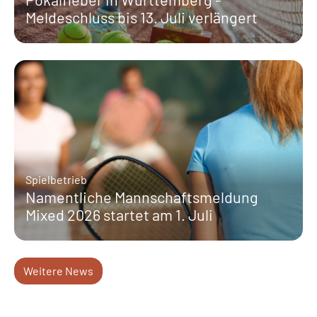
Meldeschluss bis 13. Juli verlängert
Spielbetrieb
Namentliche Mannschaftsmeldung
Mixed 2026 startet am 1. Juli
Weitere News