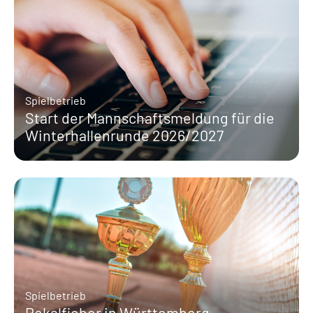
Spielbetrieb
Start der Mannschaftsmeldung für die
Winterhallenrunde 2026/2027
Spielbetrieb
Pokalfieber in Württemberg -