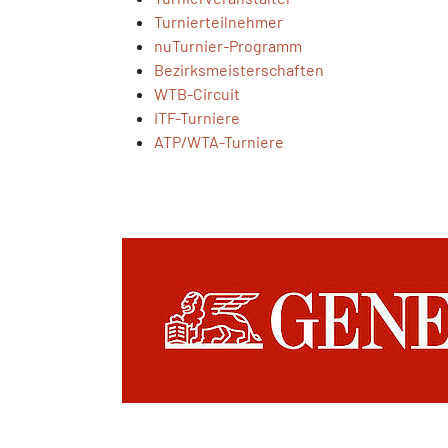
Turnierteilnehmer
nuTurnier-Programm
Bezirksmeisterschaften
WTB-Circuit
ITF-Turniere
ATP/WTA-Turniere