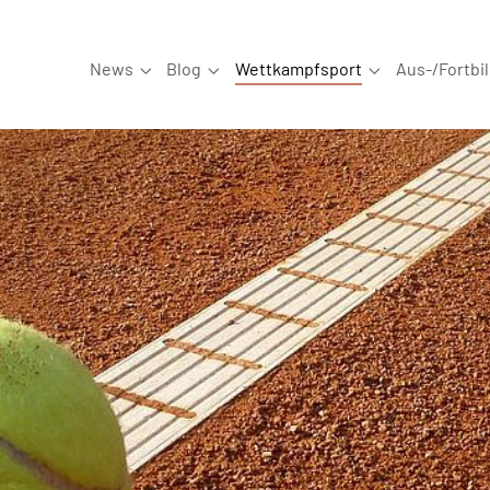
(current)
News
Blog
Wettkampfsport
Aus-/Fortbi
Submenu for "News"
Submenu for "Blog"
Submenu for "W