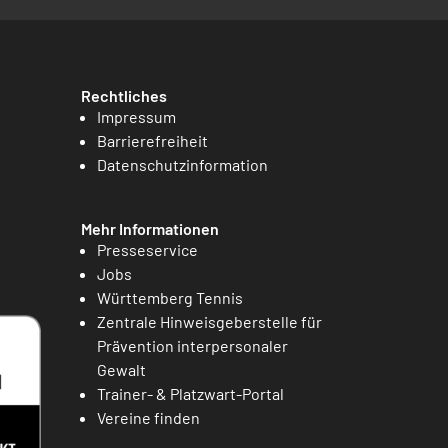
Rechtliches
Impressum
Barrierefreiheit
Datenschutzinformation
Mehr Informationen
Presseservice
Jobs
Württemberg Tennis
Zentrale Hinweisgeberstelle für
Prävention interpersonaler
Gewalt
Trainer- & Platzwart-Portal
Vereine finden