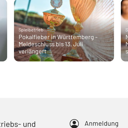
Spielbetrieb
S
Pokalfieber in Württemberg -
Meldeschluss bis 13. Juli
verlängert
s
triebs- und
Anmeldung