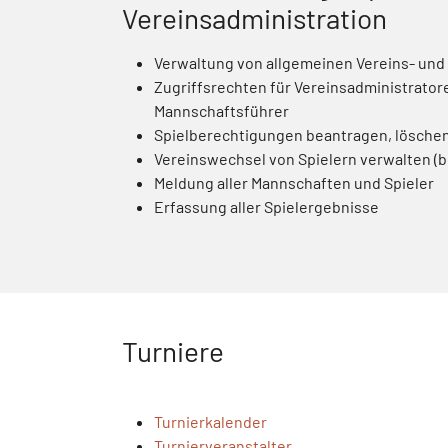
Vereinsadministration
Verwaltung von allgemeinen Vereins- und
Zugriffsrechten für Vereinsadministrator
Mannschaftsführer
Spielberechtigungen beantragen, löschen
Vereinswechsel von Spielern verwalten (bi
Meldung aller Mannschaften und Spieler
Erfassung aller Spielergebnisse
Turniere
Turnierkalender
Turnierveranstalter