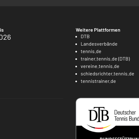
is
Weitere Plattformen
026
DTB
Landesverbände
tennis.de
trainer.tennis.de (DTB)
vereine.tennis.de
schiedsrichter.tennis.de
tennistrainer.de