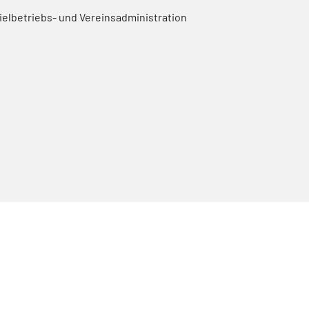
ielbetriebs- und Vereinsadministration