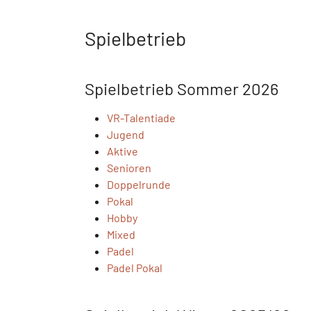
Spielbetrieb
Spielbetrieb Sommer 2026
VR-Talentiade
Jugend
Aktive
Senioren
Doppelrunde
Pokal
Hobby
Mixed
Padel
Padel Pokal