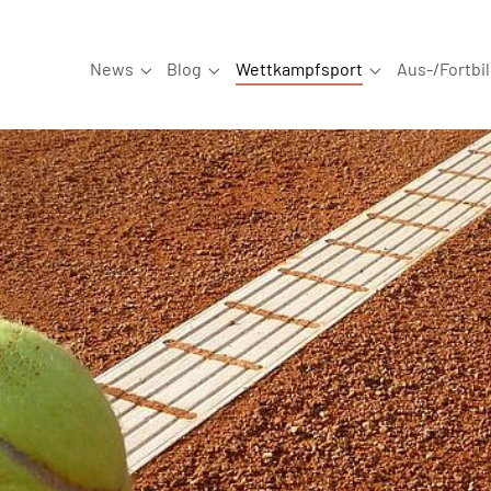
(current)
News
Blog
Wettkampfsport
Aus-/Fortbi
Submenu for "News"
Submenu for "Blog"
Submenu for "W