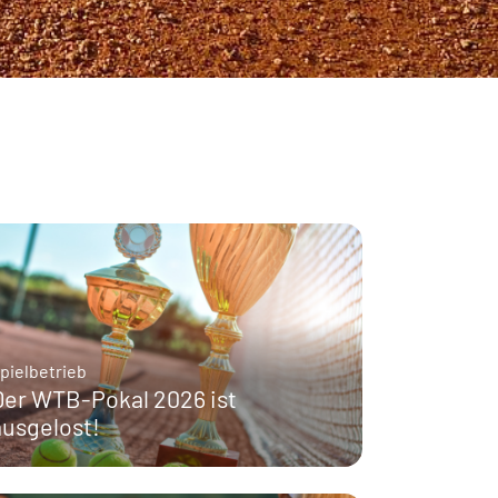
pielbetrieb
Der WTB-Pokal 2026 ist
ausgelost!