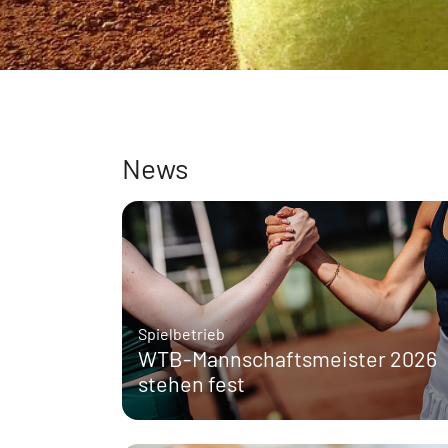
_
News
Spielbetrieb
WTB-Mannschaftsmeister 2026
stehen fest