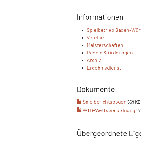
Informationen
Spielbetrieb Baden-Wü
Vereine
Meisterschaften
Regeln & Ordnungen
Archiv
Ergebnisdienst
Dokumente
Spielberichtsbogen
569 KB
WTB-Wettspielordnung
57
Übergeordnete Lig