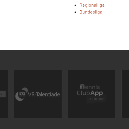
Regionalliga
Bundesliga