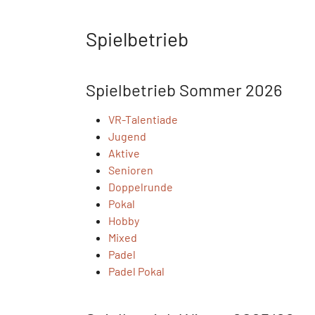
Spielbetrieb
Spielbetrieb Sommer 2026
VR-Talentiade
Jugend
Aktive
Senioren
Doppelrunde
Pokal
Hobby
Mixed
Padel
Padel Pokal