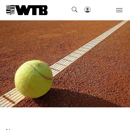
Skip to main navigation
Springe zum Seiteninhalt
Skip to page footer
_