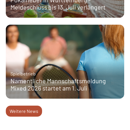
Meldeschluss bis 13. Juli verlängert
Spielbetrieb
Namentliche Mannschaftsmeldung
Mixed 2026 startet am 1. Juli
Weitere News