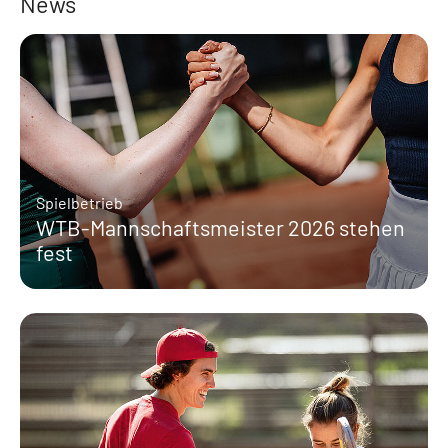
News
Spielbetrieb
WTB-Mannschaftsmeister 2026 stehen
fest