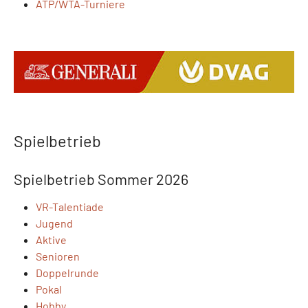
ATP/WTA-Turniere
Spielbetrieb
Spielbetrieb Sommer 2026
VR-Talentiade
Jugend
Aktive
Senioren
Doppelrunde
Pokal
Hobby