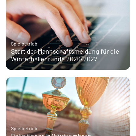
Spielbetrieb
Start der Mannschaftsmeldung für die
Winterhallenrunde 2026/2027
Spielbetrieb
Pokalfieber in Württemberg -