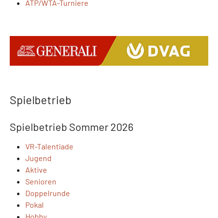
ATP/WTA-Turniere
Spielbetrieb
Spielbetrieb Sommer 2026
VR-Talentiade
Jugend
Aktive
Senioren
Doppelrunde
Pokal
Hobby