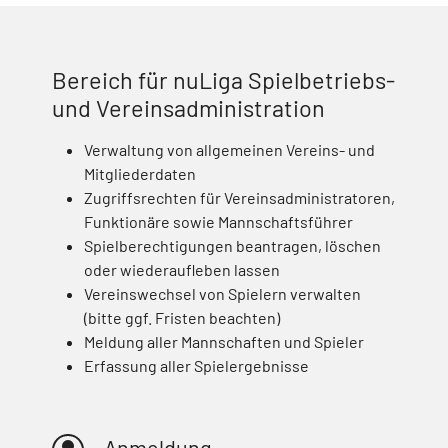
Bereich für nuLiga Spielbetriebs-
und Vereinsadministration
Verwaltung von allgemeinen Vereins- und
Mitgliederdaten
Zugriffsrechten für Vereinsadministratoren,
Funktionäre sowie Mannschaftsführer
Spielberechtigungen beantragen, löschen
oder wiederaufleben lassen
Vereinswechsel von Spielern verwalten
(bitte ggf. Fristen beachten)
Meldung aller Mannschaften und Spieler
Erfassung aller Spielergebnisse
Anmeldung