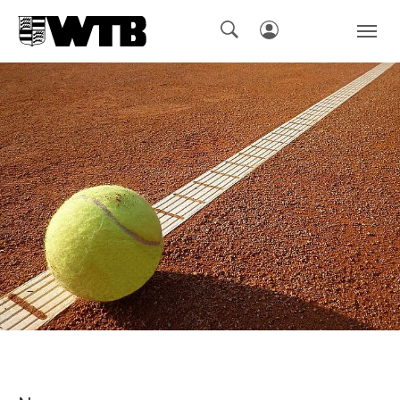
Skip to main navigation
Springe zum Seiteninhalt
Skip to page footer
_