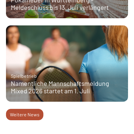
Meldeschluss bis 13. Juli verlängert
Spielbetrieb
Namentliche Mannschaftsmeldung
Mixed 2026 startet am 1. Juli
Weitere News