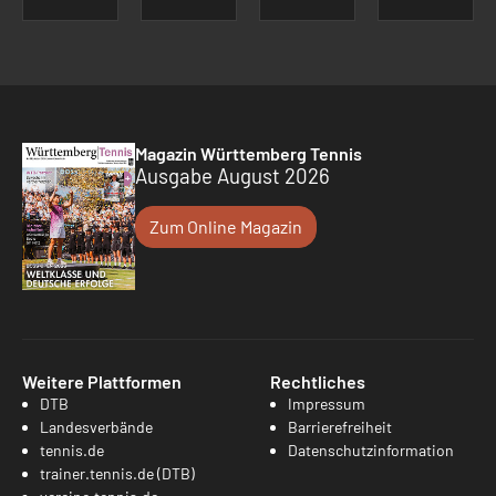
Magazin Württemberg Tennis
Ausgabe August 2026
Zum Online Magazin
Weitere Plattformen
Rechtliches
DTB
Impressum
Landesverbände
Barrierefreiheit
tennis.de
Datenschutzinformation
trainer.tennis.de (DTB)