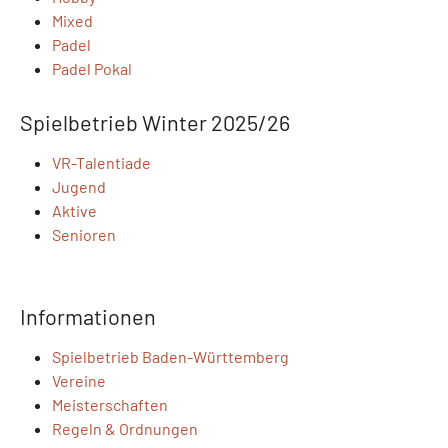
Mixed
Padel
Padel Pokal
Spielbetrieb Winter 2025/26
VR-Talentiade
Jugend
Aktive
Senioren
Informationen
Spielbetrieb Baden-Württemberg
Vereine
Meisterschaften
Regeln & Ordnungen