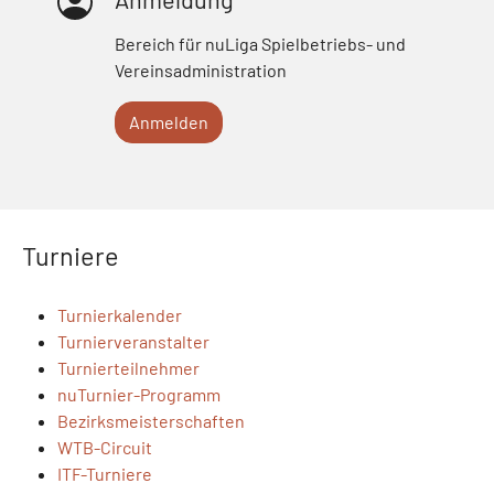
Bereich für nuLiga Spielbetriebs- und
Vereinsadministration
Anmelden
Turniere
Turnierkalender
Turnierveranstalter
Turnierteilnehmer
nuTurnier-Programm
Bezirksmeisterschaften
WTB-Circuit
ITF-Turniere