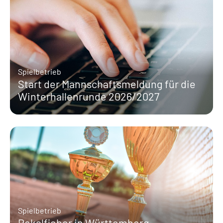
Spielbetrieb
Start der Mannschaftsmeldung für die
Winterhallenrunde 2026/2027
Spielbetrieb
Pokalfieber in Württemberg -