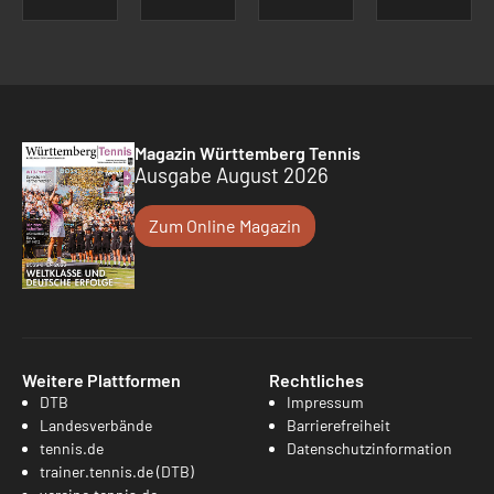
Magazin Württemberg Tennis
Ausgabe August 2026
Zum Online Magazin
Weitere Plattformen
Rechtliches
DTB
Impressum
Landesverbände
Barrierefreiheit
tennis.de
Datenschutzinformation
trainer.tennis.de (DTB)