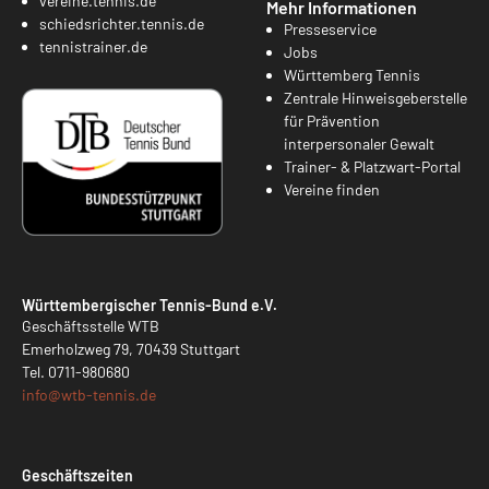
vereine.tennis.de
Mehr Informationen
schiedsrichter.tennis.de
Presseservice
tennistrainer.de
Jobs
Württemberg Tennis
Zentrale Hinweisgeberstelle
für Prävention
interpersonaler Gewalt
Trainer- & Platzwart-Portal
Vereine finden
Württembergischer Tennis-Bund e.V.
Geschäftsstelle WTB
Emerholzweg 79, 70439 Stuttgart
Tel.
0711-980680
info@
wtb-tennis.de
Geschäftszeiten