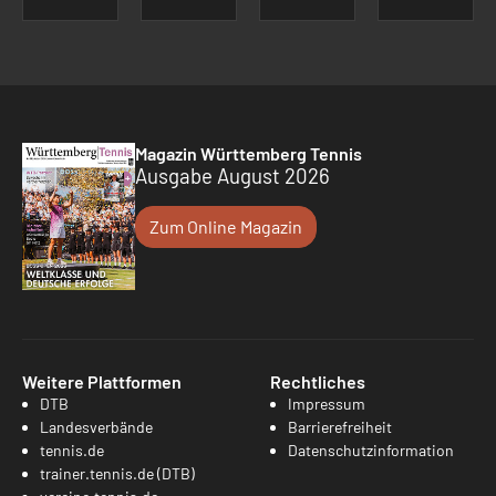
Magazin Württemberg Tennis
Ausgabe August 2026
Zum Online Magazin
Weitere Plattformen
Rechtliches
DTB
Impressum
Landesverbände
Barrierefreiheit
tennis.de
Datenschutzinformation
trainer.tennis.de (DTB)