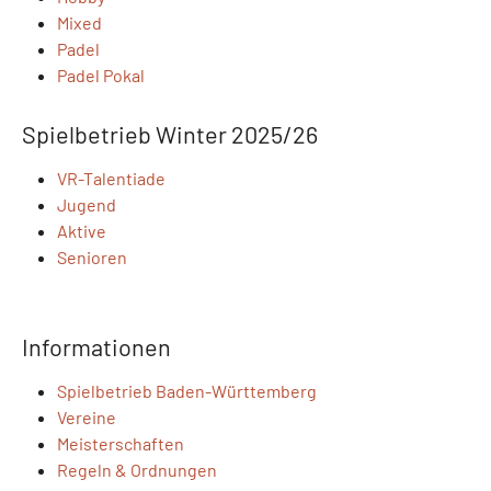
Mixed
Padel
Padel Pokal
Spielbetrieb Winter 2025/26
VR-Talentiade
Jugend
Aktive
Senioren
Informationen
Spielbetrieb Baden-Württemberg
Vereine
Meisterschaften
Regeln & Ordnungen