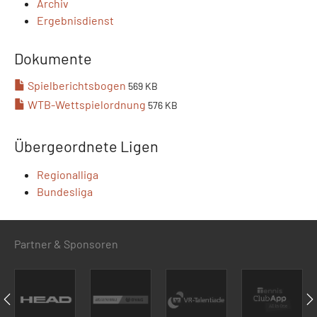
Archiv
Ergebnisdienst
Dokumente
Spielberichtsbogen
569 KB
WTB-Wettspielordnung
576 KB
Übergeordnete Ligen
Regionalliga
Bundesliga
Partner & Sponsoren