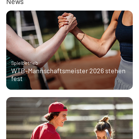
News
Spielbetrieb
WTB-Mannschaftsmeister 2026 stehen
fest