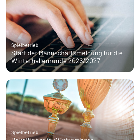
Spielbetrieb
Start der Mannschaftsmeldung für die
Winterhallenrunde 2026/2027
Spielbetrieb
Pokalfieber in Württemberg -