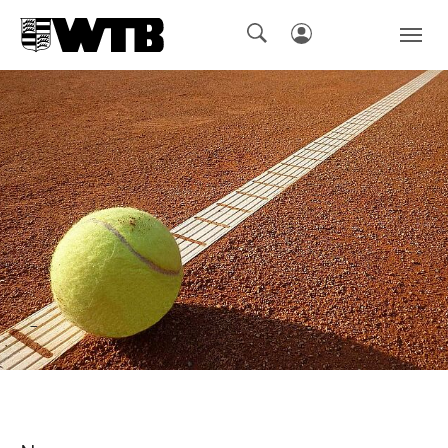
Skip to main navigation
Springe zum Seiteninhalt
Skip to page footer
_