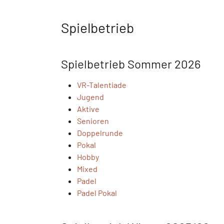
Spielbetrieb
Spielbetrieb Sommer 2026
VR-Talentiade
Jugend
Aktive
Senioren
Doppelrunde
Pokal
Hobby
Mixed
Padel
Padel Pokal