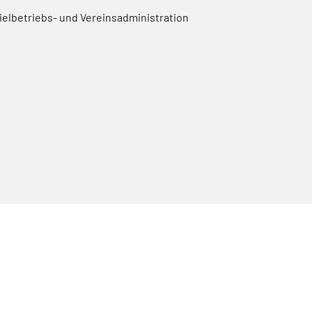
ielbetriebs- und Vereinsadministration