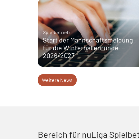
Spielbetrieb
Start der Mannschaftsmeldung
für die Winterhallenrunde
2026/2027
Weitere News
Bereich für nuLiga Spielbe