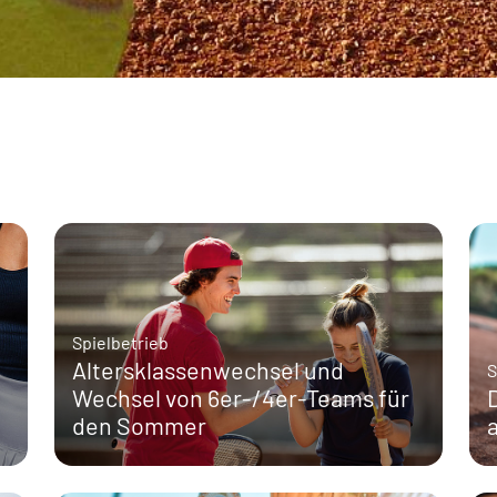
Spielbetrieb
Altersklassenwechsel und
S
Wechsel von 6er-/4er-Teams für
den Sommer