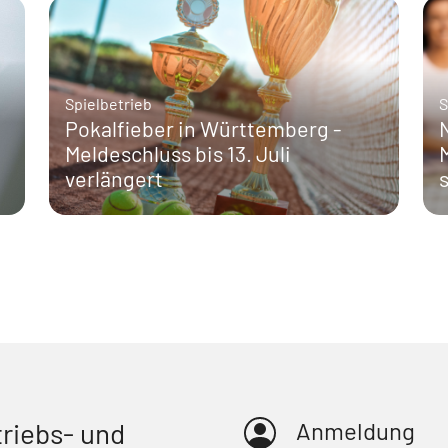
Spielbetrieb
S
Pokalfieber in Württemberg -
Meldeschluss bis 13. Juli
verlängert
s
triebs- und
Anmeldung