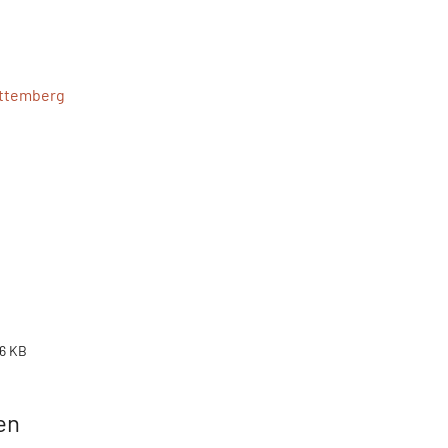
rttemberg
6 KB
en