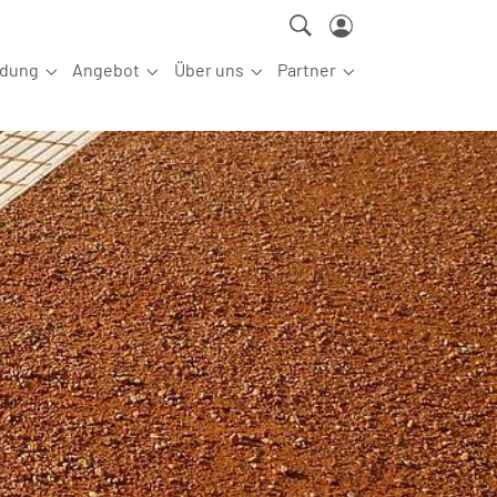
ldung
Angebot
Über uns
Partner
ettkampfsport"
Submenu for "Aus-/Fortbildung"
Submenu for "Angebot"
Submenu for "Über uns"
Submenu for "Partn