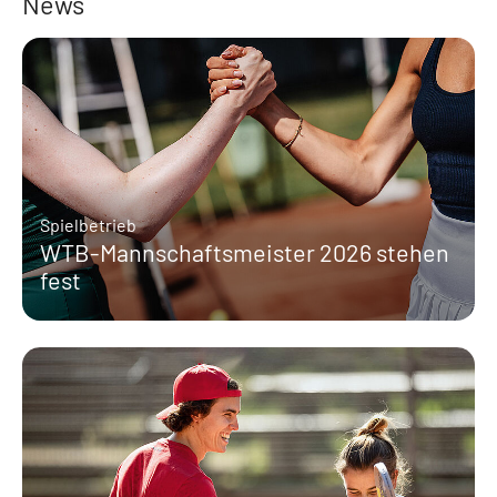
News
Spielbetrieb
WTB-Mannschaftsmeister 2026 stehen
fest