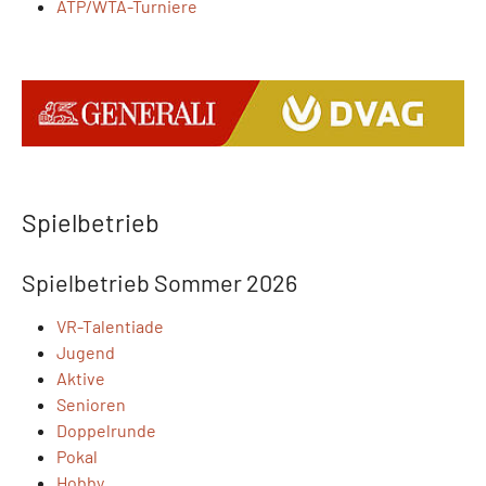
ATP/WTA-Turniere
Spielbetrieb
Spielbetrieb Sommer 2026
VR-Talentiade
Jugend
Aktive
Senioren
Doppelrunde
Pokal
Hobby