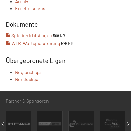
Archiv
Ergebnisdienst
Dokumente
Spielberichtsbogen
569 KB
WTB-Wettspielordnung
576 KB
Übergeordnete Ligen
Regionalliga
Bundesliga
Partner & Sponsoren