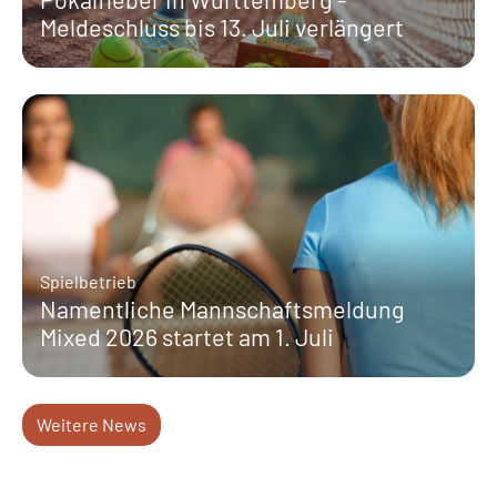
Meldeschluss bis 13. Juli verlängert
Spielbetrieb
Namentliche Mannschaftsmeldung
Mixed 2026 startet am 1. Juli
Weitere News