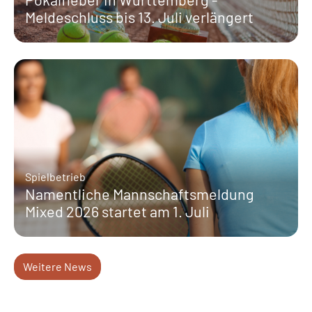
Meldeschluss bis 13. Juli verlängert
Spielbetrieb
Namentliche Mannschaftsmeldung
Mixed 2026 startet am 1. Juli
Weitere News