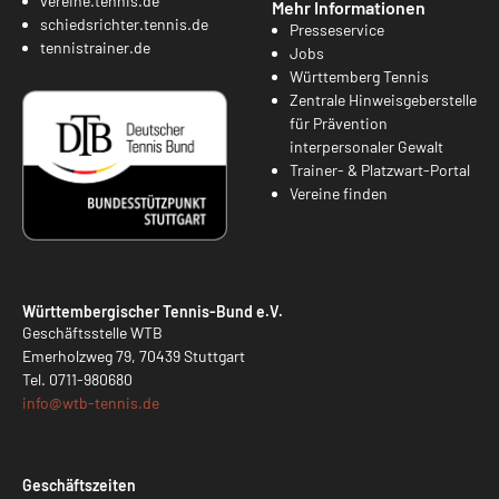
vereine.tennis.de
Mehr Informationen
schiedsrichter.tennis.de
Presseservice
tennistrainer.de
Jobs
Württemberg Tennis
Zentrale Hinweisgeberstelle
für Prävention
interpersonaler Gewalt
Trainer- & Platzwart-Portal
Vereine finden
Württembergischer Tennis-Bund e.V.
Geschäftsstelle WTB
Emerholzweg 79, 70439 Stuttgart
Tel.
0711-980680
info@
wtb-tennis.de
Geschäftszeiten