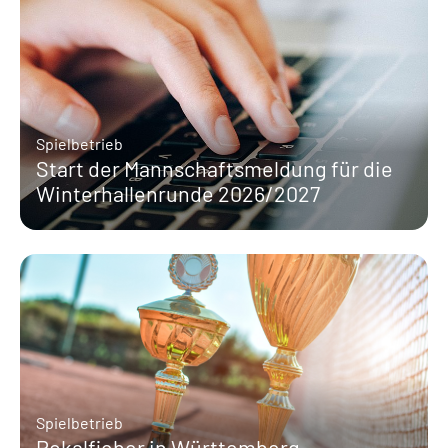
Spielbetrieb
Start der Mannschaftsmeldung für die
Winterhallenrunde 2026/2027
Spielbetrieb
Pokalfieber in Württemberg -