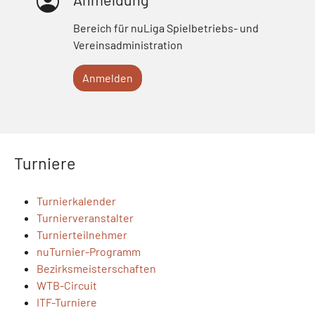
Bereich für nuLiga Spielbetriebs- und
Vereinsadministration
Anmelden
Turniere
Turnierkalender
Turnierveranstalter
Turnierteilnehmer
nuTurnier-Programm
Bezirksmeisterschaften
WTB-Circuit
ITF-Turniere