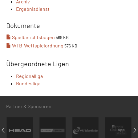
Archiv
Ergebnisdienst
Dokumente
Spielberichtsbogen
569 KB
WTB-Wettspielordnung
576 KB
Übergeordnete Ligen
Regionalliga
Bundesliga
Partner & Sponsoren