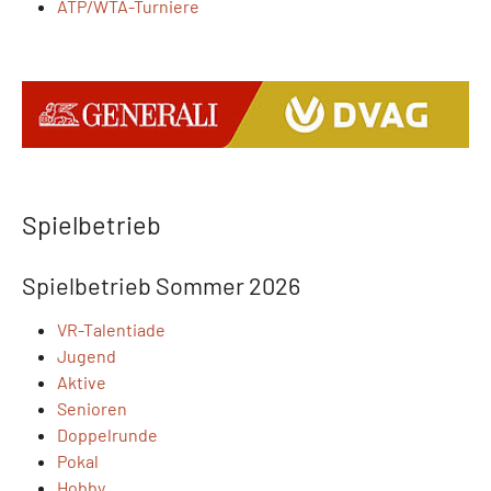
ATP/WTA-Turniere
Spielbetrieb
Spielbetrieb Sommer 2026
VR-Talentiade
Jugend
Aktive
Senioren
Doppelrunde
Pokal
Hobby