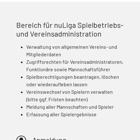
Bereich für nuLiga Spielbetriebs-
und Vereinsadministration
Verwaltung von allgemeinen Vereins- und
Mitgliederdaten
Zugriffsrechten für Vereinsadministratoren,
Funktionäre sowie Mannschaftsführer
Spielberechtigungen beantragen, löschen
oder wiederaufleben lassen
Vereinswechsel von Spielern verwalten
(bitte ggf. Fristen beachten)
Meldung aller Mannschaften und Spieler
Erfassung aller Spielergebnisse
Anmeldung