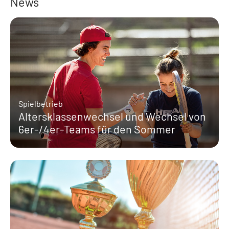
News
Spielbetrieb
Altersklassenwechsel und Wechsel von
6er-/4er-Teams für den Sommer