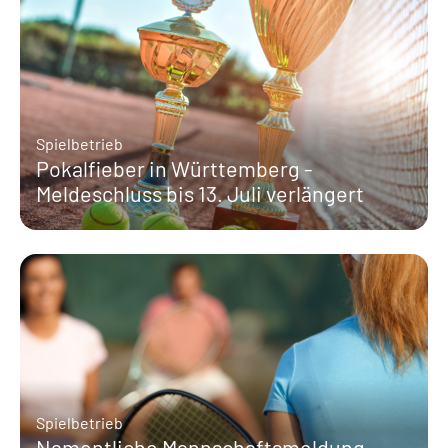
Spielbetrieb
Pokalfieber in Württemberg -
Meldeschluss bis 13. Juli verlängert
Spielbetrieb
Namentliche Mannschaftsmeldung