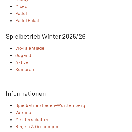
Mixed
Padel
Padel Pokal
Spielbetrieb Winter 2025/26
VR-Talentiade
Jugend
Aktive
Senioren
Informationen
Spielbetrieb Baden-Württemberg
Vereine
Meisterschaften
Regeln & Ordnungen