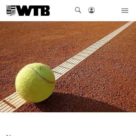
Skip to main navigation
Springe zum Seiteninhalt
Skip to page footer
_