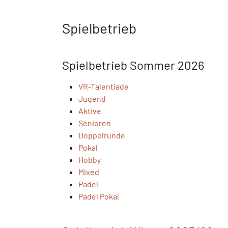
Spielbetrieb
Spielbetrieb Sommer 2026
VR-Talentiade
Jugend
Aktive
Senioren
Doppelrunde
Pokal
Hobby
Mixed
Padel
Padel Pokal