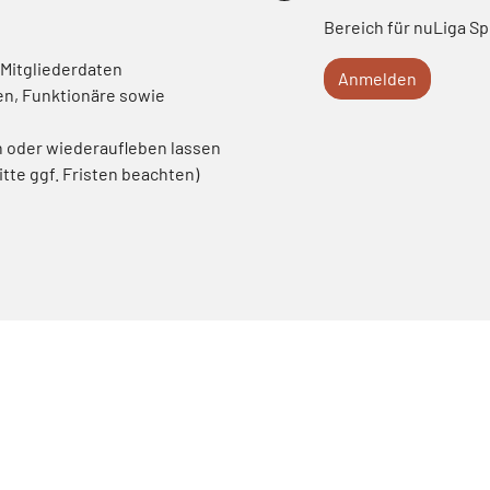
Bereich für nuLiga Sp
 Mitgliederdaten
Anmelden
en, Funktionäre sowie
 oder wiederaufleben lassen
tte ggf. Fristen beachten)