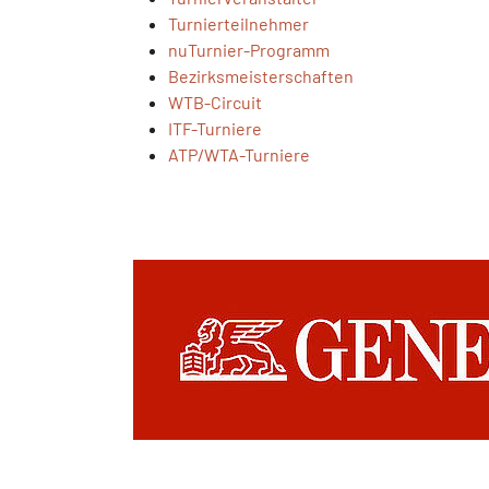
Turnierteilnehmer
nuTurnier-Programm
Bezirksmeisterschaften
WTB-Circuit
ITF-Turniere
ATP/WTA-Turniere