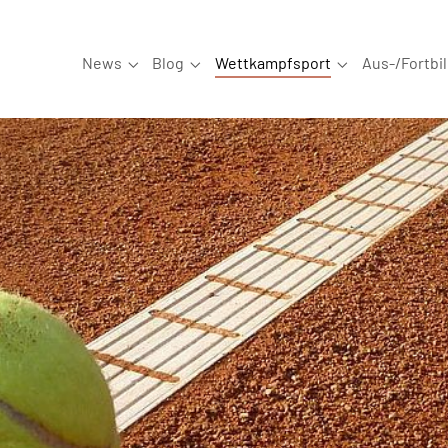
(current)
News
Blog
Wettkampfsport
Aus-/Fortbi
Submenu for "News"
Submenu for "Blog"
Submenu for "W