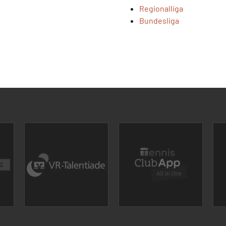
Regionalliga
Bundesliga