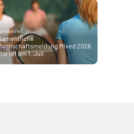
pielbetrieb
Namentliche
Mannschaftsmeldung Mixed 2026
tartet am 1. Juli