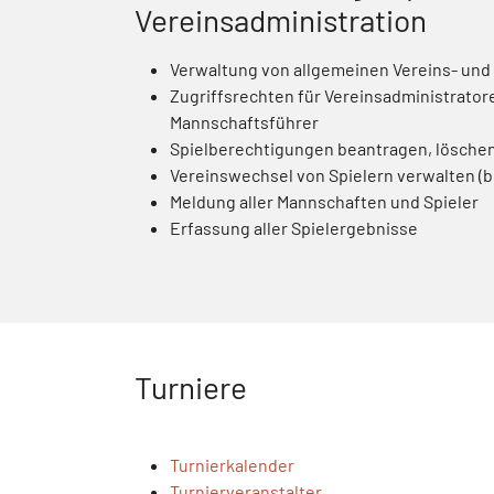
Vereinsadministration
Verwaltung von allgemeinen Vereins- und
Zugriffsrechten für Vereinsadministrator
Mannschaftsführer
Spielberechtigungen beantragen, löschen
Vereinswechsel von Spielern verwalten (bi
Meldung aller Mannschaften und Spieler
Erfassung aller Spielergebnisse
Turniere
Turnierkalender
Turnierveranstalter