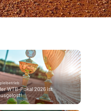
pielbetrieb
Der WTB-Pokal 2026 ist
ausgelost!