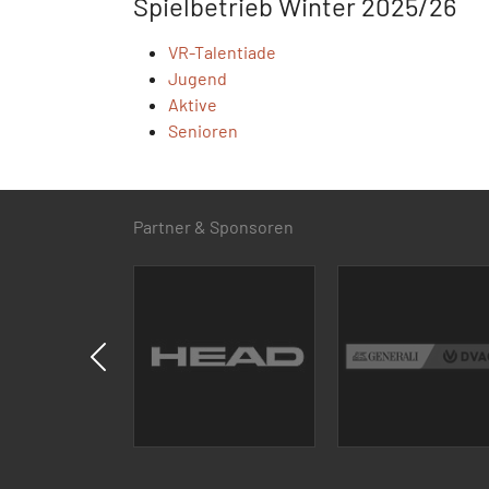
Spielbetrieb Winter 2025/26
VR-Talentiade
Jugend
Aktive
Senioren
Partner & Sponsoren