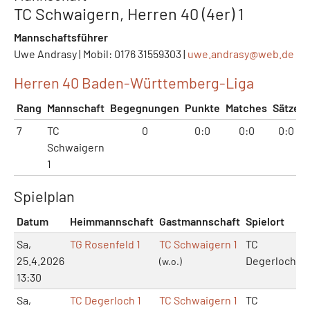
TC Schwaigern, Herren 40 (4er) 1
Mannschaftsführer
Uwe Andrasy | Mobil: 0176 31559303 |
uwe.andrasy@
web.de
Herren 40 Baden-Württemberg-Liga
Rang
Mannschaft
Begegnungen
Punkte
Matches
Sätze
7
TC
0
0:0
0:0
0:0
Schwaigern
1
Spielplan
Datum
Heimmannschaft
Gastmannschaft
Spielort
Sa,
TG Rosenfeld 1
TC Schwaigern 1
TC
25.4.2026
Degerloch
(w.o.)
13:30
Sa,
TC Degerloch 1
TC Schwaigern 1
TC