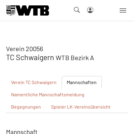
Skip to main navigation
Springe zum Seiteninhalt
Skip to page footer
Verein 20056
TC Schwaigern
WTB Bezirk A
Verein
TC Schwaigern
Mannschaften
Namentliche
Mannschaftsmeldung
Begegnungen
Spieler
LK-Vereinsübersicht
Mannschaft