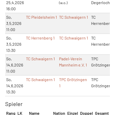
25.4.2026
Degerloch
(w.o.)
16:00
So,
TC Pleidelsheim 1
TC Schwaigern 1
TC
3.5.2026
Herrenberg
11:00
So,
TC Herrenberg 1
TC Schwaigern 1
TC
3.5.2026
Herrenberg
13:30
So,
TC Schwaigern 1
Padel-Verein
TPC
14.6.2026
Mannheim e.V. 1
Grötzingen
11:00
So,
TC Schwaigern 1
TPC Grötzingen
TPC
14.6.2026
1
Grötzingen
13:30
Spieler
Rang
LK
Name
Nation
Einzel
Doppel
Gesamt