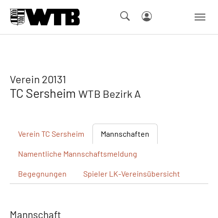
Skip to main navigation
Springe zum Seiteninhalt
Skip to page footer
Verein 20131
TC Sersheim
WTB Bezirk A
Verein
TC Sersheim
Mannschaften
Namentliche
Mannschaftsmeldung
Begegnungen
Spieler
LK-Vereinsübersicht
Mannschaft