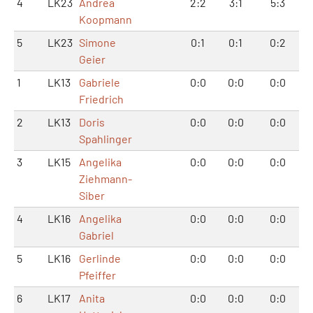
4
LK23
Andrea
2:2
3:1
5:3
Koopmann
5
LK23
Simone
0:1
0:1
0:2
Geier
1
LK13
Gabriele
0:0
0:0
0:0
Friedrich
2
LK13
Doris
0:0
0:0
0:0
Spahlinger
3
LK15
Angelika
0:0
0:0
0:0
Ziehmann-
Siber
4
LK16
Angelika
0:0
0:0
0:0
Gabriel
5
LK16
Gerlinde
0:0
0:0
0:0
Pfeiffer
6
LK17
Anita
0:0
0:0
0:0