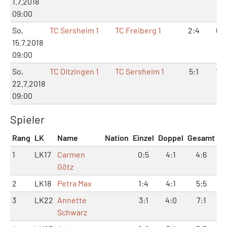
1.7.2018
09:00
So,
TC Sersheim 1
TC Freiberg 1
2:4
6:1
15.7.2018
09:00
So,
TC Ditzingen 1
TC Sersheim 1
5:1
10:
22.7.2018
09:00
Spieler
Rang
LK
Name
Nation
Einzel
Doppel
Gesamt
1
LK17
Carmen
0:5
4:1
4:6
Götz
2
LK18
Petra Max
1:4
4:1
5:5
3
LK22
Annette
3:1
4:0
7:1
Schwarz