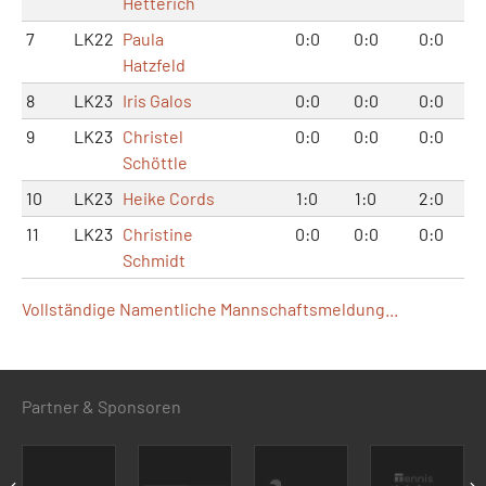
Hetterich
7
LK22
Paula
0:0
0:0
0:0
Hatzfeld
8
LK23
Iris Galos
0:0
0:0
0:0
9
LK23
Christel
0:0
0:0
0:0
Schöttle
10
LK23
Heike Cords
1:0
1:0
2:0
11
LK23
Christine
0:0
0:0
0:0
Schmidt
Vollständige Namentliche Mannschaftsmeldung...
Partner & Sponsoren