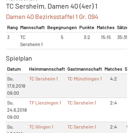
TC Sersheim, Damen 40 (4er) 1
Damen 40 Bezirksstaffel 1 Gr. 094
Rang
Mannschaft
Begegnungen
Punkte
Matches
Sätze
3
TC
5
3:2
15:15
35:35
Sersheim 1
Spielplan
Datum
Heimmannschaft
Gastmannschaft
Matches
Sät
So,
TC Sersheim 1
TC Münchingen 1
4:2
8:
17.6.2018
09:00
So,
TF Lienzingen 1
TC Sersheim 1
2:4
6:
24.6.2018
09:00
So,
TC Illingen 1
TC Sersheim 1
2:4
5:1