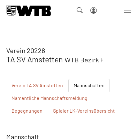
Skip to main navigation
Springe zum Seiteninhalt
Skip to page footer
Verein 20226
TA SV Amstetten
WTB Bezirk F
Verein
TA SV Amstetten
Mannschaften
Namentliche
Mannschaftsmeldung
Begegnungen
Spieler
LK-Vereinsübersicht
Mannschaft