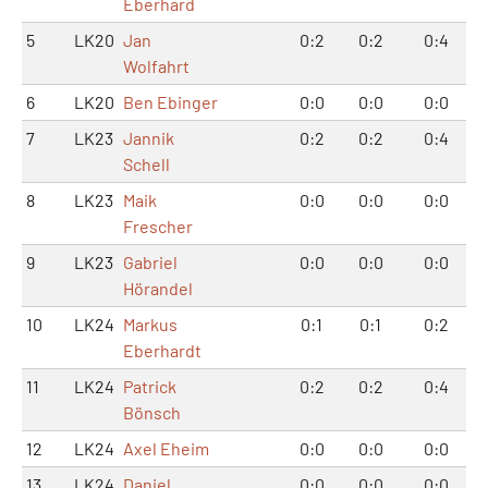
Eberhard
5
LK20
Jan
0:2
0:2
0:4
Wolfahrt
6
LK20
Ben Ebinger
0:0
0:0
0:0
7
LK23
Jannik
0:2
0:2
0:4
Schell
8
LK23
Maik
0:0
0:0
0:0
Frescher
9
LK23
Gabriel
0:0
0:0
0:0
Hörandel
10
LK24
Markus
0:1
0:1
0:2
Eberhardt
11
LK24
Patrick
0:2
0:2
0:4
Bönsch
12
LK24
Axel Eheim
0:0
0:0
0:0
13
LK24
Daniel
0:0
0:0
0:0