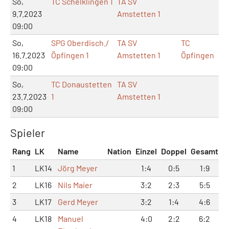
So,
TC Schelklingen 1
TA SV
9.7.2023
Amstetten 1
09:00
So,
SPG Oberdisch./
TA SV
TC
16.7.2023
Öpfingen 1
Amstetten 1
Öpfingen
09:00
So,
TC Donaustetten
TA SV
23.7.2023
1
Amstetten 1
09:00
Spieler
Rang
LK
Name
Nation
Einzel
Doppel
Gesamt
1
LK14
Jörg Meyer
1:4
0:5
1:9
2
LK16
Nils Maier
3:2
2:3
5:5
3
LK17
Gerd Meyer
3:2
1:4
4:6
4
LK18
Manuel
4:0
2:2
6:2