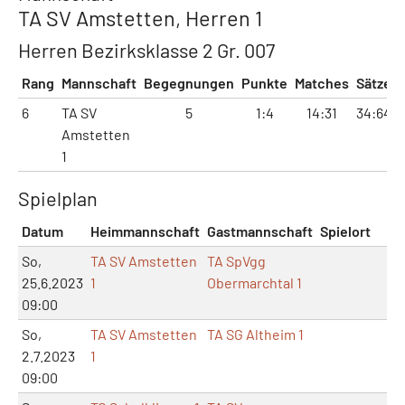
TA SV Amstetten, Herren 1
Herren Bezirksklasse 2 Gr. 007
Rang
Mannschaft
Begegnungen
Punkte
Matches
Sätze
6
TA SV
5
1:4
14:31
34:64
Amstetten
1
Spielplan
Datum
Heimmannschaft
Gastmannschaft
Spielort
Ma
So,
TA SV Amstetten
TA SpVgg
25.6.2023
1
Obermarchtal 1
09:00
So,
TA SV Amstetten
TA SG Altheim 1
2.7.2023
1
09:00