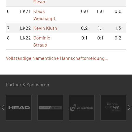
Meyer
6
LK21
Klaus
0:0
0:0
0:0
Weishaupt
7
LK22
Kevin Kluth
0:2
1:1
1:3
8
LK22
Dominic
0:1
0:1
0:2
Straub
Vollständige Namentliche Mannschaftsmeldung...
Partner & Sponsoren