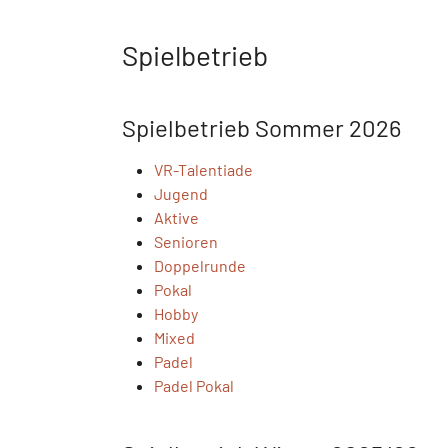
Spielbetrieb
Spielbetrieb Sommer 2026
VR-Talentiade
Jugend
Aktive
Senioren
Doppelrunde
Pokal
Hobby
Mixed
Padel
Padel Pokal