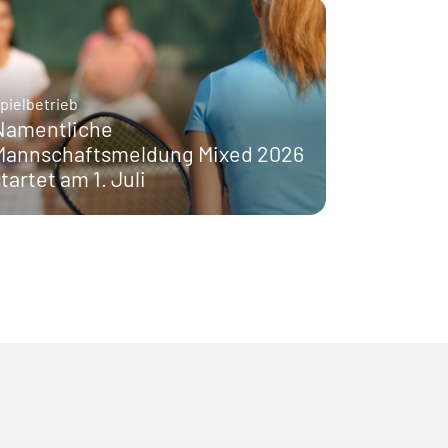
pielbetrieb
Namentliche
Mannschaftsmeldung Mixed 2026
tartet am 1. Juli