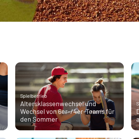
Spielbetrieb
Altersklassenwechsel und
S
Wechsel von 6er-/4er-Teams für
den Sommer