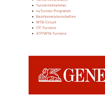
Turnierteilnehmer
nuTurnier-Programm
Bezirksmeisterschaften
WTB-Circuit
ITF-Turniere
ATP/WTA-Turniere