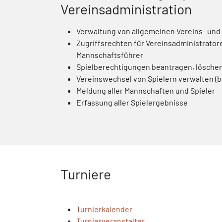
Vereinsadministration
Verwaltung von allgemeinen Vereins- und
Zugriffsrechten für Vereinsadministrator
Mannschaftsführer
Spielberechtigungen beantragen, löschen
Vereinswechsel von Spielern verwalten (bi
Meldung aller Mannschaften und Spieler
Erfassung aller Spielergebnisse
Turniere
Turnierkalender
Turnierveranstalter