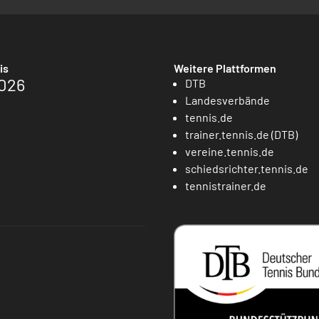
is
Weitere Plattformen
026
DTB
Landesverbände
tennis.de
trainer.tennis.de (DTB)
vereine.tennis.de
schiedsrichter.tennis.de
tennistrainer.de