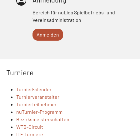
Bereich für nuLiga Spielbetriebs- und
Vereinsadministration
Anmelden
Turniere
Turnierkalender
Turnierveranstalter
Turnierteilnehmer
nuTurnier-Programm
Bezirksmeisterschaften
WTB-Circuit
ITF-Turniere