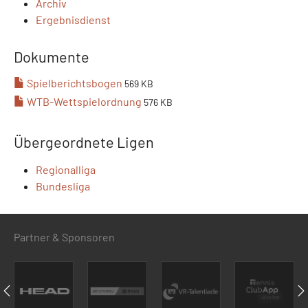
Archiv
Ergebnisdienst
Dokumente
Spielberichtsbogen
569 KB
WTB-Wettspielordnung
576 KB
Übergeordnete Ligen
Regionalliga
Bundesliga
Partner & Sponsoren