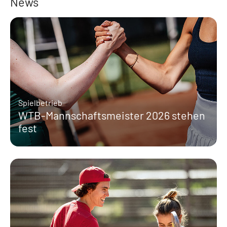
News
Spielbetrieb
WTB-Mannschaftsmeister 2026 stehen
fest