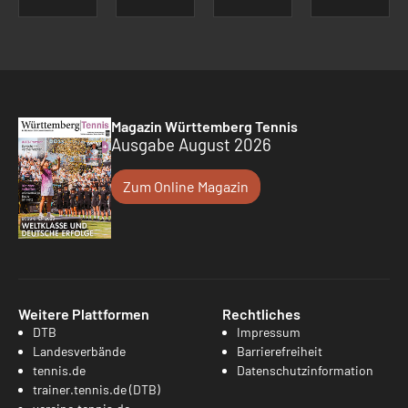
Magazin Württemberg Tennis
Ausgabe August 2026
Zum Online Magazin
Weitere Plattformen
Rechtliches
DTB
Impressum
Landesverbände
Barrierefreiheit
tennis.de
Datenschutzinformation
trainer.tennis.de (DTB)