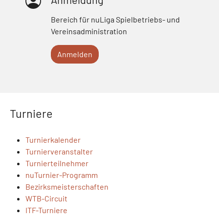
Bereich für nuLiga Spielbetriebs- und
Vereinsadministration
Anmelden
Turniere
Turnierkalender
Turnierveranstalter
Turnierteilnehmer
nuTurnier-Programm
Bezirksmeisterschaften
WTB-Circuit
ITF-Turniere