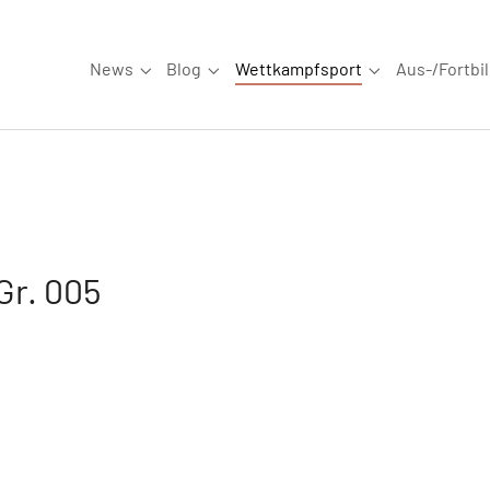
News
Blog
Wettkampfsport
Aus-/Fortbi
Submenu for "News"
Submenu for "Blog"
Submenu for "W
Gr. 005