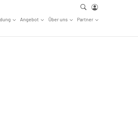
ldung
Angebot
Über uns
Partner
ettkampfsport"
Submenu for "Aus-/Fortbildung"
Submenu for "Angebot"
Submenu for "Über uns"
Submenu for "Partn