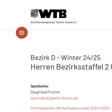
Skip to main navigation
Springe zum Seiteninhalt
Skip to page footer
Württembergischer Tennis-Bund e.V.
Bezirk D - Winter 24/25
Herren Bezirksstaffel 2 
Spielleiter
Siegfried Fromm
sport.bezD@
wtb-tennis.de
Informationen Winterhallenrunde 2024/2025 -