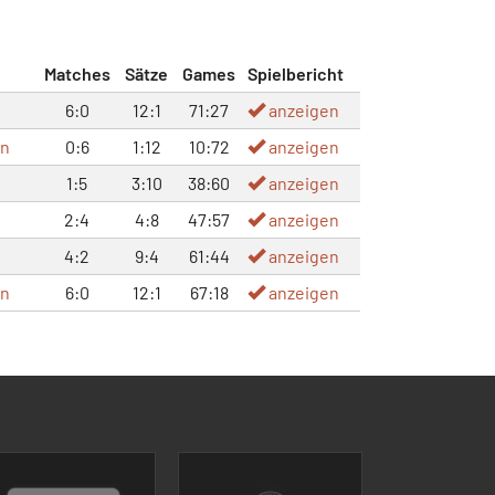
Matches
Sätze
Games
Spielbericht
6:0
12:1
71:27
anzeigen
en
0:6
1:12
10:72
anzeigen
1:5
3:10
38:60
anzeigen
2:4
4:8
47:57
anzeigen
4:2
9:4
61:44
anzeigen
en
6:0
12:1
67:18
anzeigen