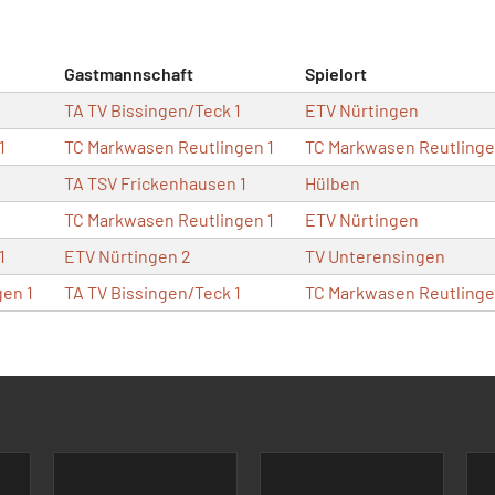
Gastmannschaft
Spielort
TA TV Bissingen/Teck 1
ETV Nürtingen
1
TC Markwasen Reutlingen 1
TC Markwasen Reutling
TA TSV Frickenhausen 1
Hülben
TC Markwasen Reutlingen 1
ETV Nürtingen
1
ETV Nürtingen 2
TV Unterensingen
en 1
TA TV Bissingen/Teck 1
TC Markwasen Reutling