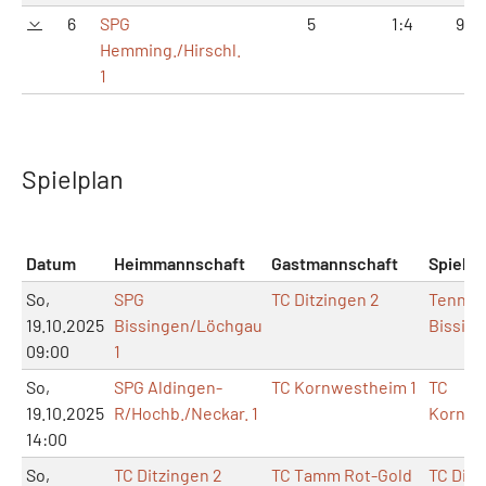
6
SPG
5
1:4
9:21
Hemming./Hirschl.
1
Spielplan
Datum
Heimmannschaft
Gastmannschaft
Spielor
So,
SPG
TC Ditzingen 2
Tennish
19.10.2025
Bissingen/Löchgau
Bissin
09:00
1
So,
SPG Aldingen-
TC Kornwestheim 1
TC
19.10.2025
R/Hochb./Neckar. 1
Kornwe
14:00
So,
TC Ditzingen 2
TC Tamm Rot-Gold
TC Ditz