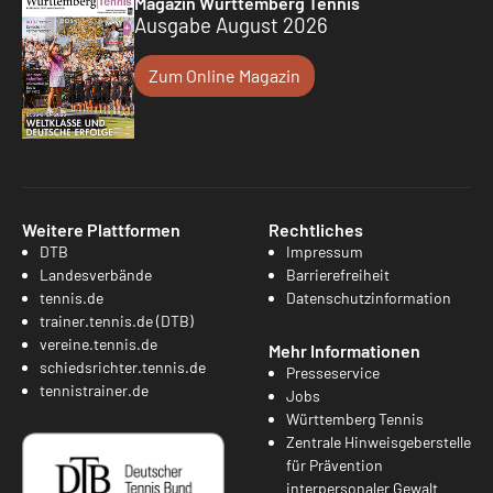
Magazin Württemberg Tennis
Ausgabe August 2026
Zum Online Magazin
Weitere Plattformen
Rechtliches
DTB
Impressum
Landesverbände
Barrierefreiheit
tennis.de
Datenschutzinformation
trainer.tennis.de (DTB)
vereine.tennis.de
Mehr Informationen
schiedsrichter.tennis.de
Presseservice
tennistrainer.de
Jobs
Württemberg Tennis
Zentrale Hinweisgeberstelle
für Prävention
interpersonaler Gewalt