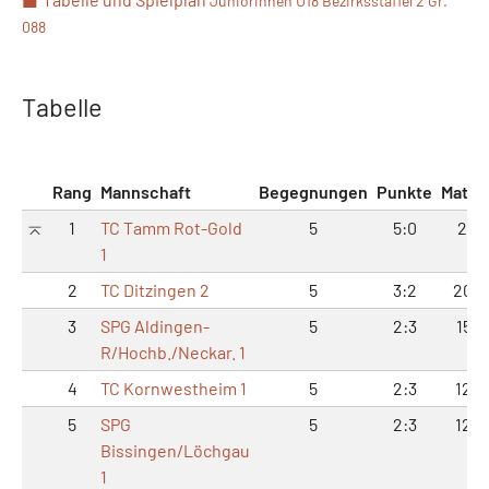
Juniorinnen U18 Bezirksstaffel 2 Gr.
088
Tabelle
Rang
Mannschaft
Begegnungen
Punkte
Match
1
TC Tamm Rot-Gold
5
5:0
22:
1
2
TC Ditzingen 2
5
3:2
20:1
3
SPG Aldingen-
5
2:3
15:1
R/Hochb./Neckar. 1
4
TC Kornwestheim 1
5
2:3
12:1
5
SPG
5
2:3
12:1
Bissingen/Löchgau
1