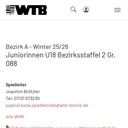
Skip to main navigation
Springe zum Seiteninhalt
Skip to page footer
Bezirk A - Winter 25/26
Juniorinnen U18 Bezirksstaffel 2 Gr.
088
Spielleiter
Joachim Brötzler
Tel: 07131 573230
jugend.beza.spielbetrieb@
wtb-tennis.de
Info WHR
Tabelle und Spielplan