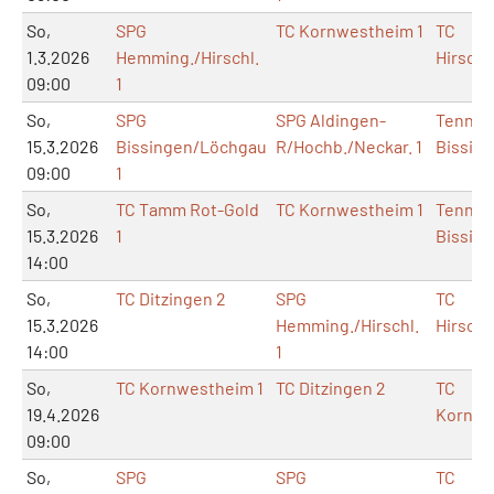
So,
SPG
TC Kornwestheim 1
TC
1.3.2026
Hemming./Hirschl.
Hirsch
09:00
1
So,
SPG
SPG Aldingen-
Tennish
15.3.2026
Bissingen/Löchgau
R/Hochb./Neckar. 1
Bissin
09:00
1
So,
TC Tamm Rot-Gold
TC Kornwestheim 1
Tennish
15.3.2026
1
Bissin
14:00
So,
TC Ditzingen 2
SPG
TC
15.3.2026
Hemming./Hirschl.
Hirsch
14:00
1
So,
TC Kornwestheim 1
TC Ditzingen 2
TC
19.4.2026
Kornwe
09:00
So,
SPG
SPG
TC