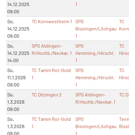
14.12.2025
1
09:00
So,
TC Kornwestheim 1
SPG
TC
14.12.2025
Bissingen/Löchgau
Kornwe
09:00
1
So,
SPG Aldingen-
SPG
TC
14.12.2025
R/Hochb./Neckar. 1
Hemming./Hirschl.
Hirsch
14:00
1
So,
TC Tamm Rot-Gold
SPG
TC
11.1.2026
1
Hemming./Hirschl.
Hirsch
09:00
1
So,
TC Ditzingen 2
SPG Aldingen-
TC Ditz
1.3.2026
R/Hochb./Neckar. 1
09:00
So,
TC Tamm Rot-Gold
SPG
Tennish
1.3.2026
1
Bissingen/Löchgau
Bissin
09:00
1