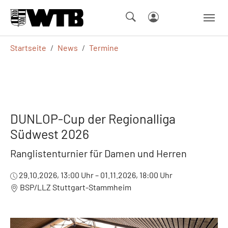
Skip to main navigation
Springe zum Seiteninhalt
Skip to page footer
Sie sind hier:
Startseite
News
Termine
DUNLOP-Cup der Regionalliga
Südwest 2026
Ranglistenturnier für Damen und Herren
29.10.2026, 13:00 Uhr – 01.11.2026, 18:00 Uhr
BSP/LLZ Stuttgart-Stammheim