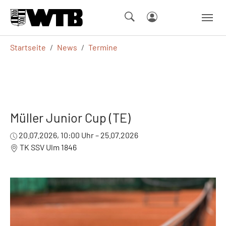
Skip to main navigation
Springe zum Seiteninhalt
Skip to page footer
Sie sind hier:
Startseite
News
Termine
Müller Junior Cup (TE)
20.07.2026, 10:00 Uhr – 25.07.2026
TK SSV Ulm 1846