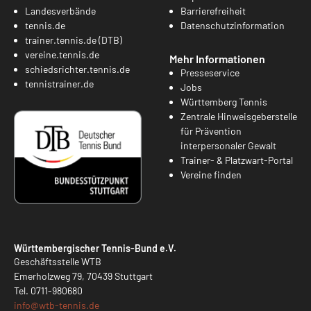
Landesverbände
Barrierefreiheit
tennis.de
Datenschutzinformation
trainer.tennis.de (DTB)
vereine.tennis.de
Mehr Informationen
schiedsrichter.tennis.de
Presseservice
tennistrainer.de
Jobs
Württemberg Tennis
Zentrale Hinweisgeberstelle
für Prävention
interpersonaler Gewalt
Trainer- & Platzwart-Portal
Vereine finden
Württembergischer Tennis-Bund e.V.
Geschäftsstelle WTB
Emerholzweg 79, 70439 Stuttgart
Tel.
0711-980680
info@
wtb-tennis.de