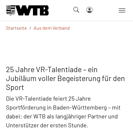
Skip to main navigation
Springe zum Seiteninhalt
Skip to page footer
Sie sind hier:
Startseite
Aus dem Verband
25 Jahre VR-Talentiade – ein
Jubiläum voller Begeisterung für den
Sport
Die VR-Talentiade feiert 25 Jahre
Sportförderung in Baden-Württemberg – mit
dabei: der WTB als langjähriger Partner und
Unterstützer der ersten Stunde.