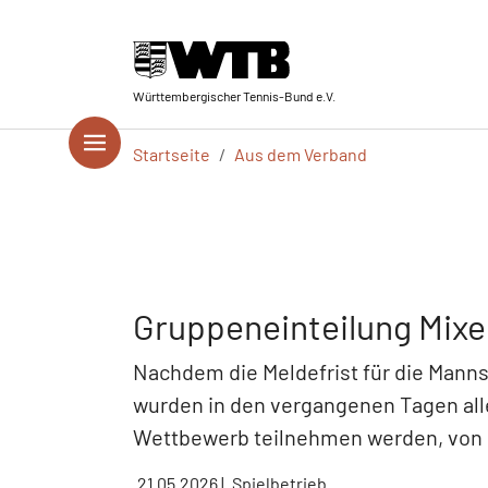
Skip to main navigation
Springe zum Seiteninhalt
Skip to page footer
Württembergischer Tennis-Bund e.V.
Sie sind hier:
Startseite
Aus dem Verband
Gruppeneinteilung Mixed
Nachdem die Meldefrist für die Mann
wurden in den vergangenen Tagen al
Wettbewerb teilnehmen werden, von 
21.05.2026
|
Spielbetrieb