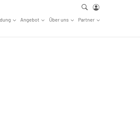
ldung
Angebot
Über uns
Partner
ettkampfsport"
Submenu for "Aus-/Fortbildung"
Submenu for "Angebot"
Submenu for "Über uns"
Submenu for "Partn