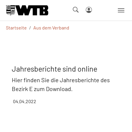
Skip to main navigation
Springe zum Seiteninhalt
Skip to page footer
Sie sind hier:
Startseite
Aus dem Verband
Jahresberichte sind online
Hier finden Sie die Jahresberichte des
Bezirk E zum Download.
04.04.2022