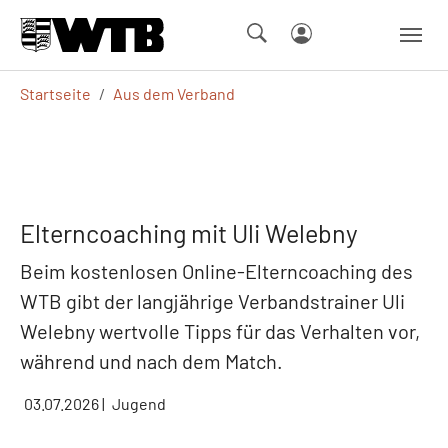
Skip to main navigation
Springe zum Seiteninhalt
Skip to page footer
Sie sind hier:
Startseite
Aus dem Verband
Elterncoaching mit Uli Welebny
Beim kostenlosen Online-Elterncoaching des
WTB gibt der langjährige Verbandstrainer Uli
Welebny wertvolle Tipps für das Verhalten vor,
während und nach dem Match.
03.07.2026
|
Jugend