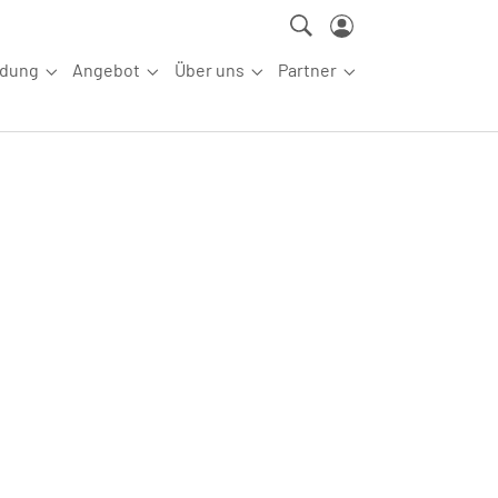
ldung
Angebot
Über uns
Partner
ettkampfsport"
Submenu for "Aus-/Fortbildung"
Submenu for "Angebot"
Submenu for "Über uns"
Submenu for "Partn