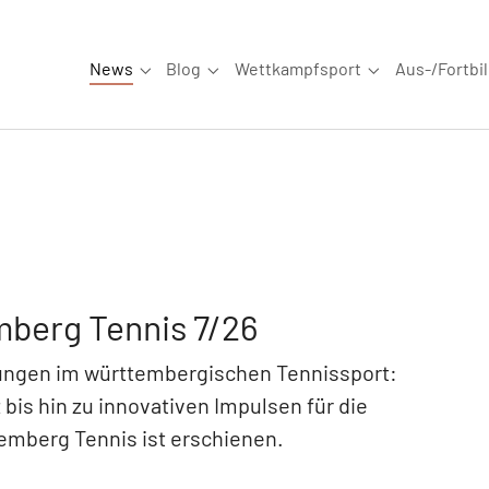
News
Blog
Wettkampfsport
Aus-/Fortbi
Submenu for "News"
Submenu for "Blog"
Submenu for "W
berg Tennis 7/26
cklungen im württembergischen Tennissport:
bis hin zu innovativen Impulsen für die
emberg Tennis ist erschienen.