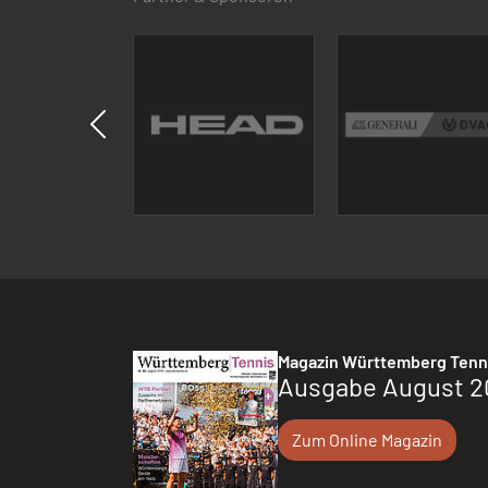
Magazin Württemberg Tenn
Ausgabe August 2
Zum Online Magazin