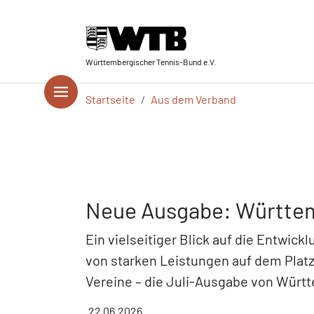
Skip to main navigation
Springe zum Seiteninhalt
Skip to page footer
Württembergischer Tennis-Bund e.V.
Sie sind hier:
Startseite
Aus dem Verband
Neue Ausgabe: Württem
Ein vielseitiger Blick auf die Entwi
von starken Leistungen auf dem Platz 
Vereine – die Juli-Ausgabe von Württ
22.06.2026