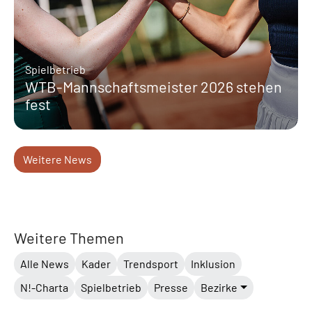
Spielbetrieb
WTB-Mannschaftsmeister 2026 stehen
fest
Weitere News
Weitere Themen
Alle News
Kader
Trendsport
Inklusion
N!-Charta
Spielbetrieb
Presse
Bezirke