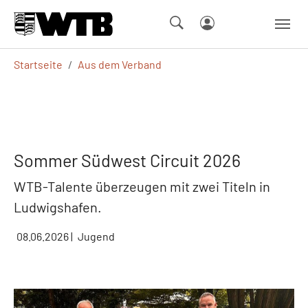
Skip to main navigation
Springe zum Seiteninhalt
Skip to page footer
Sie sind hier:
Startseite
Aus dem Verband
Sommer Südwest Circuit 2026
WTB-Talente überzeugen mit zwei Titeln in
Ludwigshafen.
08.06.2026
|
Jugend