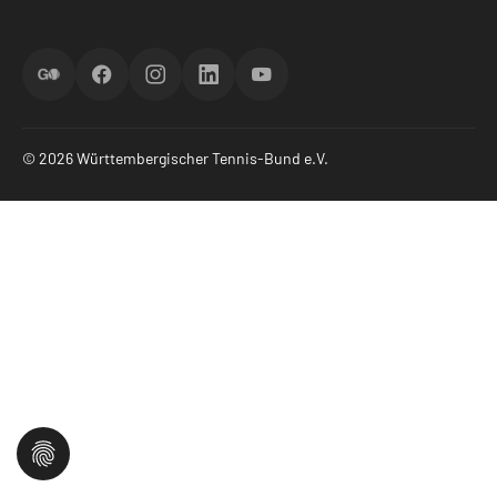
ScoreGO
Facebook
Instagram
LinkedIn
YouTube
© 2026 Württembergischer Tennis-Bund e.V.