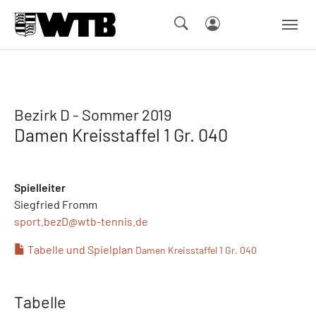
Skip to main navigation
Springe zum Seiteninhalt
Skip to page footer
Bezirk D - Sommer 2019
Damen Kreisstaffel 1 Gr. 040
Spielleiter
Siegfried Fromm
sport.bezD@
wtb-tennis.de
Tabelle und Spielplan
Damen Kreisstaffel 1 Gr. 040
Tabelle