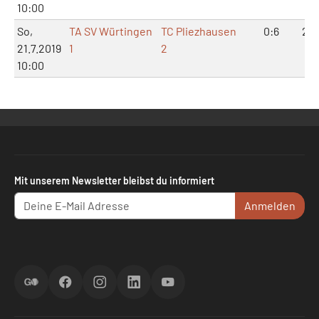
10:00
So,
TA SV Würtingen
TC Pliezhausen
0:6
2:1
21.7.2019
1
2
10:00
Mit unserem Newsletter bleibst du informiert
Anmelden
ScoreGO
Facebook
Instagram
LinkedIn
YouTube