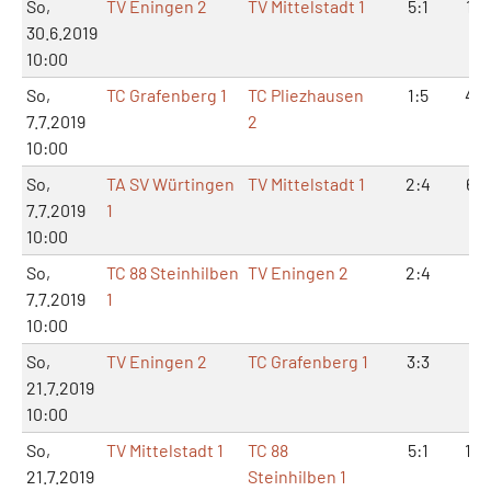
So,
TV Eningen 2
TV Mittelstadt 1
5:1
10:
30.6.2019
10:00
So,
TC Grafenberg 1
TC Pliezhausen
1:5
4:1
7.7.2019
2
10:00
So,
TA SV Würtingen
TV Mittelstadt 1
2:4
6:1
7.7.2019
1
10:00
So,
TC 88 Steinhilben
TV Eningen 2
2:4
6:
7.7.2019
1
10:00
So,
TV Eningen 2
TC Grafenberg 1
3:3
7:
21.7.2019
10:00
So,
TV Mittelstadt 1
TC 88
5:1
10:
21.7.2019
Steinhilben 1