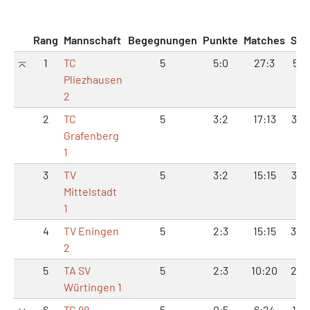
Rang
Mannschaft
Begegnungen
Punkte
Matches
Sät
1
TC
5
5:0
27:3
55:
Pliezhausen
2
2
TC
5
3:2
17:13
39:
Grafenberg
1
3
TV
5
3:2
15:15
34:
Mittelstadt
1
4
TV Eningen
5
2:3
15:15
32:
2
5
TA SV
5
2:3
10:20
25:
Würtingen 1
6
TC 88
5
0:5
6:24
18: