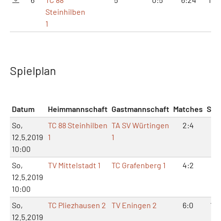
Steinhilben
1
Spielplan
Datum
Heimmannschaft
Gastmannschaft
Matches
Sät
So,
TC 88 Steinhilben
TA SV Würtingen
2:4
5:
12.5.2019
1
1
10:00
So,
TV Mittelstadt 1
TC Grafenberg 1
4:2
9:
12.5.2019
10:00
So,
TC Pliezhausen 2
TV Eningen 2
6:0
12:
12.5.2019