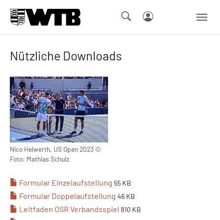
Skip to main navigation
Springe zum Seiteninhalt
Skip to page footer
Nützliche Downloads
Show larger version
Nico Helwerth, US Open 2023 ©
Foto: Mathias Schulz
Formular Einzelaufstellung
55 KB
Formular Doppelaufstellung
46 KB
Leitfaden OSR Verbandsspiel
810 KB