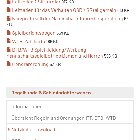
Leitfaden OSR Turnier
917 KB
Leitfaden für das Verhalten OSR + SR (allgemein)
60 KB
Kurzprotokoll der Mannschaftsführerbesprechung
62
KB
Spielberichtsbogen
569 KB
WTB-Zählkarte
186 KB
DTB/WTB Spielkleidung/Werbung
Mannschaftsspielbetrieb Damen und Herren
598 KB
Honorarordnung
52 KB
Regelkunde & Schiedsrichterwesen
Informationen
Übersicht Regeln und Ordnungen ITF, DTB, WTB
(current)
Nützliche Downloads