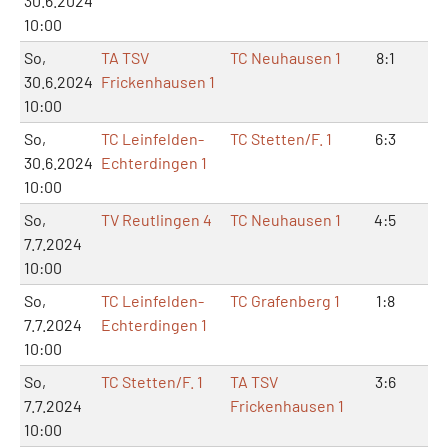
30.6.2024
10:00
So,
TA TSV
TC Neuhausen 1
8:1
16
30.6.2024
Frickenhausen 1
10:00
So,
TC Leinfelden-
TC Stetten/F. 1
6:3
13
30.6.2024
Echterdingen 1
10:00
So,
TV Reutlingen 4
TC Neuhausen 1
4:5
8:
7.7.2024
10:00
So,
TC Leinfelden-
TC Grafenberg 1
1:8
3:
7.7.2024
Echterdingen 1
10:00
So,
TC Stetten/F. 1
TA TSV
3:6
7:
7.7.2024
Frickenhausen 1
10:00