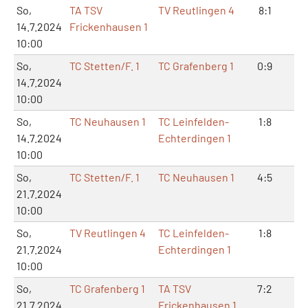
So,
TA TSV
TV Reutlingen 4
8:1
16
14.7.2024
Frickenhausen 1
10:00
So,
TC Stetten/F. 1
TC Grafenberg 1
0:9
2:
14.7.2024
10:00
So,
TC Neuhausen 1
TC Leinfelden-
1:8
2:
14.7.2024
Echterdingen 1
10:00
So,
TC Stetten/F. 1
TC Neuhausen 1
4:5
11:
21.7.2024
10:00
So,
TV Reutlingen 4
TC Leinfelden-
1:8
2:
21.7.2024
Echterdingen 1
10:00
So,
TC Grafenberg 1
TA TSV
7:2
15
21.7.2024
Frickenhausen 1