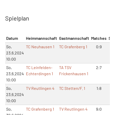
Spielplan
Datum
Heimmannschaft
Gastmannschaft
Matches
Sät
So,
TC Neuhausen 1
TC Grafenberg 1
0:9
2:
23.6.2024
10:00
So,
TC Leinfelden-
TA TSV
2:7
7:
23.6.2024
Echterdingen 1
Frickenhausen 1
10:00
So,
TV Reutlingen 4
TC Stetten/F. 1
1:8
4:
23.6.2024
10:00
So,
TC Grafenberg 1
TV Reutlingen 4
9:0
18