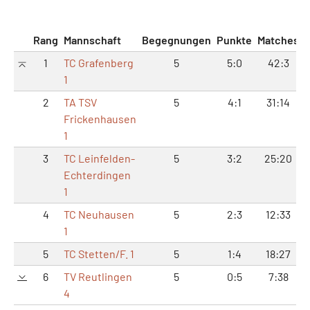
Rang
Mannschaft
Begegnungen
Punkte
Matches
S
1
TC Grafenberg
5
5:0
42:3
1
2
TA TSV
5
4:1
31:14
Frickenhausen
1
3
TC Leinfelden-
5
3:2
25:20
Echterdingen
1
4
TC Neuhausen
5
2:3
12:33
2
1
5
TC Stetten/F. 1
5
1:4
18:27
4
6
TV Reutlingen
5
0:5
7:38
4