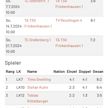
So,
TC Stetten/F. 1
TA TSV
3:6
7:
7.7.2024
Frickenhausen 1
10:00
So,
TA TSV
TV Reutlingen 4
8:1
16
14.7.2024
Frickenhausen 1
10:00
So,
TC Grafenberg 1
TA TSV
7:2
15
21.7.2024
Frickenhausen 1
10:00
Spieler
Rang
LK
Name
Nation
Einzel
Doppel
Gesamt
1
LK7
Timo Gneiting
4:1
4:1
8:2
2
LK10
Stefan Kuhn
2:3
4:1
6:4
3
LK12
Tobias
2:2
1:3
3:5
Kittelberger