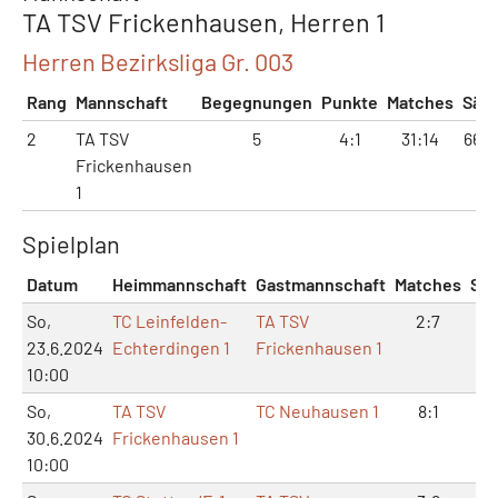
TA TSV Frickenhausen, Herren 1
Herren Bezirksliga Gr. 003
Rang
Mannschaft
Begegnungen
Punkte
Matches
Sätz
2
TA TSV
5
4:1
31:14
66:3
Frickenhausen
1
Spielplan
Datum
Heimmannschaft
Gastmannschaft
Matches
Sät
So,
TC Leinfelden-
TA TSV
2:7
7:
23.6.2024
Echterdingen 1
Frickenhausen 1
10:00
So,
TA TSV
TC Neuhausen 1
8:1
16
30.6.2024
Frickenhausen 1
10:00