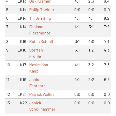
4
LK13
Dirk Kramer
4:1
2:3
6:4
5
LK14
Philip Theiner
0:0
0:0
0:0
6
LK14
Till Gneiting
4:1
4:1
8:2
7
LK14
Fabiano
4:1
3:1
7:2
Fieramonte
8
LK16
Robin Schmitt
3:1
4:0
7:1
9
LK16
Steffen
3:1
1:2
4:3
Fröhle
10
LK17
Maximilian
4:1
3:2
7:3
Kaup
11
LK19
Janis
4:1
2:2
6:3
Fonfahra
12
LK21
Patrick Wallus
0:0
0:0
0:0
13
LK22
Janick
0:0
0:0
0:0
Schöllhammer