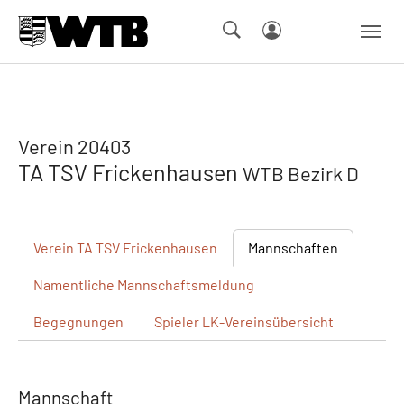
Skip to main navigation
Springe zum Seiteninhalt
Skip to page footer
Verein 20403
TA TSV Frickenhausen
WTB Bezirk D
Verein
TA TSV Frickenhausen
Mannschaften
Namentliche
Mannschaftsmeldung
Begegnungen
Spieler
LK-Vereinsübersicht
Mannschaft