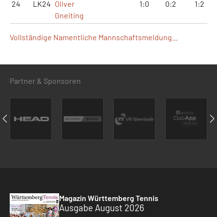
24
LK24
Oliver
1:0
0:2
1:2
Gneiting
Vollständige Namentliche Mannschaftsmeldung...
Partner & Sponsoren
Magazin Württemberg Tennis
Ausgabe August 2026