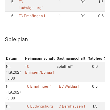
5
TC
1
0:1
1:5
Ludwigsburg 1
6
TC Empfingen 1
1
0:1
0:6
Spielplan
Datum
Heimmannschaft
Gastmannschaft
Matches
Sät
Mi,
TC
spielfrei*
0:0
0:
11.9.2024
Ehingen/Donau 1
15:00
Mi,
TC Empfingen 1
TEC Waldau 1
0:6
0:
11.9.2024
15:00
Mi,
TC Ludwigsburg
TC Bernhausen 1
1:5
4: