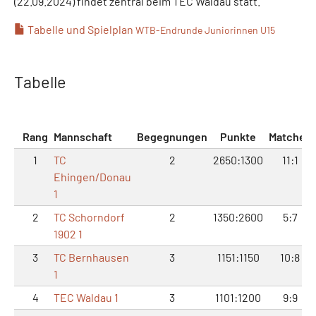
(22.09.2024) findet zentral beim TEC Waldau statt.
Tabelle und Spielplan
WTB-Endrunde Juniorinnen U15
Tabelle
Rang
Mannschaft
Begegnungen
Punkte
Matches
1
TC
2
2650:1300
11:1
Ehingen/Donau
1
2
TC Schorndorf
2
1350:2600
5:7
1902 1
3
TC Bernhausen
3
1151:1150
10:8
1
4
TEC Waldau 1
3
1101:1200
9:9