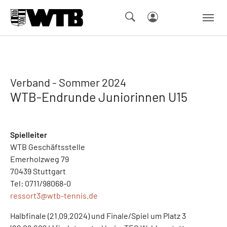
Skip to main navigation
Springe zum Seiteninhalt
Skip to page footer
Verband - Sommer 2024
WTB-Endrunde Juniorinnen U15
Spielleiter
WTB Geschäftsstelle
Emerholzweg 79
70439 Stuttgart
Tel: 0711/98068-0
ressort3@
wtb-tennis.de
Halbfinale (21.09.2024) und Finale/Spiel um Platz 3