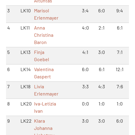
Altuntas
3
LK10
Marisol
3:4
6:0
9:4
Erlenmayer
4
LK11
Anna
4:0
2:1
6:1
Christina
Baron
5
LK13
Finja
4:1
3:0
7:1
Goebel
6
LK14
Valentina
6:0
6:1
12:1
Gaspert
7
LK18
Livia
3:3
4:3
7:6
Erlenmayer
8
LK20
Iva-Letizia
0:0
1:0
1:0
Ivan
9
LK22
Klara
3:0
3:0
6:0
Johanna