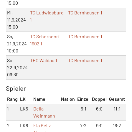
15:00
Mi,
TC Ludwigsburg
TC Bernhausen 1
11.9.2024
1
15:00
Sa,
TC Schorndorf
TC Bernhausen 1
21.9.2024
1902 1
10:00
So,
TEC Waldau 1
TC Bernhausen 1
22.9.2024
09:30
Spieler
Rang
LK
Name
Nation
Einzel
Doppel
Gesamt
1
LK5
Delia
5:1
6:0
11:1
Weinmann
2
LK8
Ela Beliz
7:2
9:0
16:2