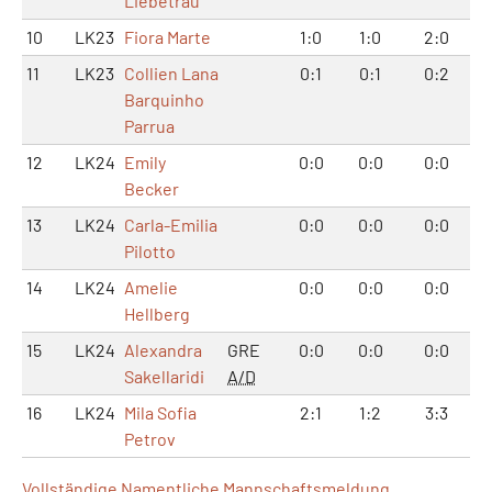
Liebetrau
10
LK23
Fiora Marte
1:0
1:0
2:0
11
LK23
Collien Lana
0:1
0:1
0:2
Barquinho
Parrua
12
LK24
Emily
0:0
0:0
0:0
Becker
13
LK24
Carla-Emilia
0:0
0:0
0:0
Pilotto
14
LK24
Amelie
0:0
0:0
0:0
Hellberg
15
LK24
Alexandra
GRE
0:0
0:0
0:0
Sakellaridi
A/D
16
LK24
Mila Sofia
2:1
1:2
3:3
Petrov
Vollständige Namentliche Mannschaftsmeldung...