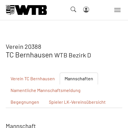
Skip to main navigation
Springe zum Seiteninhalt
Skip to page footer
Verein 20388
TC Bernhausen
WTB Bezirk D
Verein
TC Bernhausen
Mannschaften
Namentliche
Mannschaftsmeldung
Begegnungen
Spieler
LK-Vereinsübersicht
Mannschaft