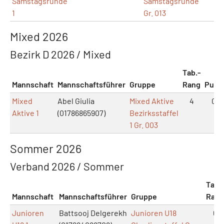
Samstagsrunde
Samstagsrunde
1
Gr. 013
Mixed 2026
Bezirk D 2026 / Mixed
Tab.-
Mannschaft
Mannschaftsführer
Gruppe
Rang
Punk
Mixed
Abel Giulia
Mixed Aktive
4
0:0
Aktive 1
(01786865907)
Bezirksstaffel
1 Gr. 003
Sommer 2026
Verband 2026 / Sommer
Tab.-
Mannschaft
Mannschaftsführer
Gruppe
Rang
Junioren
Battsooj Delgerekh
Junioren U18
6