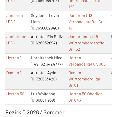
U18 1
(017684088708)
Oberligastaffel Gr.
128
Junioren
Soydemir Levin
Junioren U18
4
U18 2
Liam
Verbandsstaffel Gr.
(017656862940)
131
Juniorinnen
Altuntas Ela Beliz
Juniorinnen U18
5
U18 1
(01626032694)
Württembergstaffel
Gr. 132
Herren 1
Hornitschek Nico
Herren
4
(+49 162 3424777)
Verbandsliga Gr. 006
Damen 1
Altuntas Ayda
Damen
8
(01726653428)
Württembergliga
Gr. 011
Herren 50 1
Luz Wolfgang
Herren 50 Oberliga
1
(01606611938)
Gr. 043
Bezirk D 2026 / Sommer