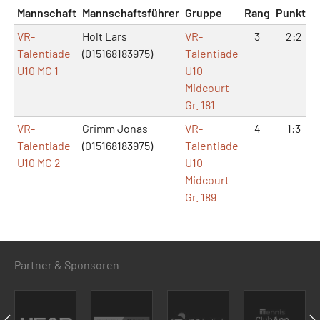
Mannschaft
Mannschaftsführer
Gruppe
Rang
Punkte
VR-
Holt Lars
VR-
3
2:2
Talentiade
(015168183975)
Talentiade
U10 MC 1
U10
Midcourt
Gr. 181
VR-
Grimm Jonas
VR-
4
1:3
Talentiade
(015168183975)
Talentiade
U10 MC 2
U10
Midcourt
Gr. 189
Partner & Sponsoren