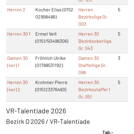
Herren 2
Kocher Elias (0152
Herren
5
1
02998486)
Bezirksliga Gr.
003
Herren 30 1
Ermel Veit
Herren 30
5
1
(0151/50496306)
Bezirksoberliga
Gr. 043
Damen 30
Fröhlich Ulrike
Damen 30
3
2
(4er) 1
(01788531192)
Staffelliga Gr.
096
Herren 30
Krohmer Pierre
Herren 30
5
0
(4er) 2
(015123376483)
Bezirksstaffel 1
Gr. 051
VR-Talentiade 2026
Bezirk D 2026 / VR-Talentiade
Tab.-