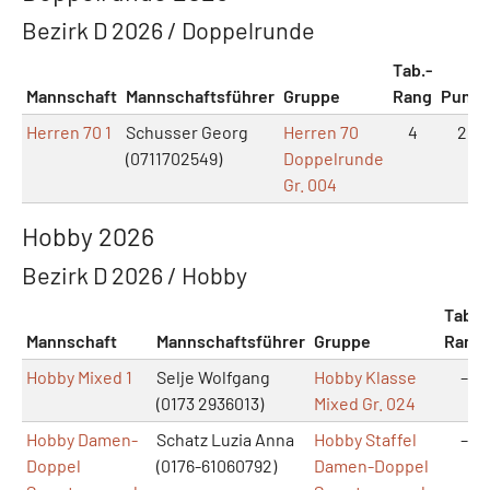
Bezirk D 2026 / Doppelrunde
Tab.-
Mannschaft
Mannschaftsführer
Gruppe
Rang
Punkt
Herren 70 1
Schusser Georg
Herren 70
4
2:3
(0711702549)
Doppelrunde
Gr. 004
Hobby 2026
Bezirk D 2026 / Hobby
Tab.-
Mannschaft
Mannschaftsführer
Gruppe
Rang
Hobby Mixed 1
Selje Wolfgang
Hobby Klasse
–
(0173 2936013)
Mixed Gr. 024
Hobby Damen-
Schatz Luzia Anna
Hobby Staffel
–
Doppel
(0176-61060792)
Damen-Doppel