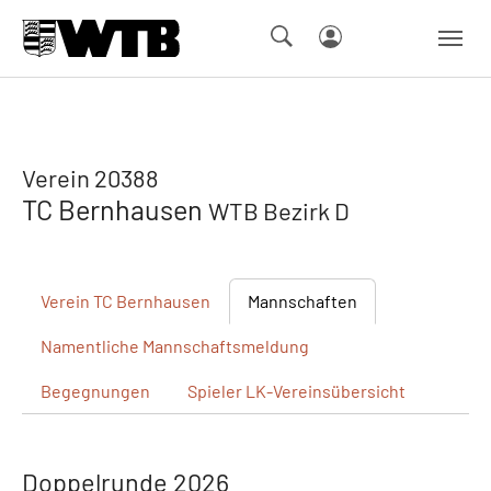
Skip to main navigation
Springe zum Seiteninhalt
Skip to page footer
Verein 20388
TC Bernhausen
WTB Bezirk D
Verein
TC Bernhausen
Mannschaften
Namentliche
Mannschaftsmeldung
Begegnungen
Spieler
LK-Vereinsübersicht
Doppelrunde 2026