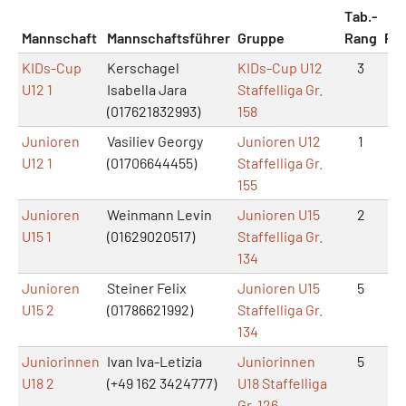
Tab.-
Mannschaft
Mannschaftsführer
Gruppe
Rang
Pu
KIDs-Cup
Kerschagel
KIDs-Cup U12
3
3
U12 1
Isabella Jara
Staffelliga Gr.
(017621832993)
158
Junioren
Vasiliev Georgy
Junioren U12
1
5
U12 1
(01706644455)
Staffelliga Gr.
155
Junioren
Weinmann Levin
Junioren U15
2
3
U15 1
(01629020517)
Staffelliga Gr.
134
Junioren
Steiner Felix
Junioren U15
5
0
U15 2
(01786621992)
Staffelliga Gr.
134
Juniorinnen
Ivan Iva-Letizia
Juniorinnen
5
1
U18 2
(+49 162 3424777)
U18 Staffelliga
Gr. 126