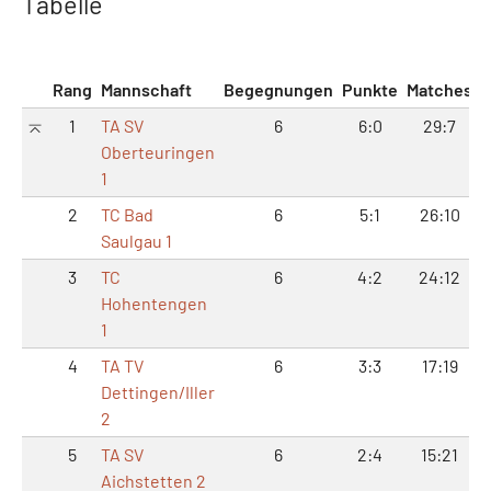
Tabelle
Rang
Mannschaft
Begegnungen
Punkte
Matches
S
1
TA SV
6
6:0
29:7
Oberteuringen
1
2
TC Bad
6
5:1
26:10
5
Saulgau 1
3
TC
6
4:2
24:12
4
Hohentengen
1
4
TA TV
6
3:3
17:19
Dettingen/Iller
2
5
TA SV
6
2:4
15:21
3
Aichstetten 2