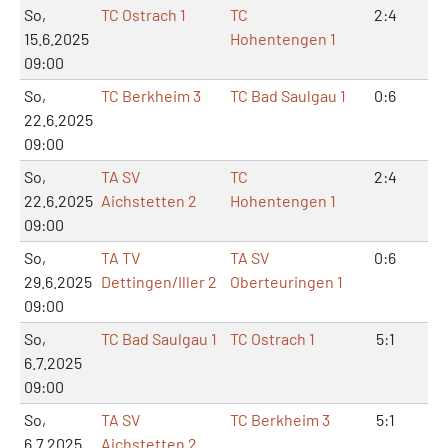
So,
TC Ostrach 1
TC
2:4
4:
15.6.2025
Hohentengen 1
09:00
So,
TC Berkheim 3
TC Bad Saulgau 1
0:6
2:
22.6.2025
09:00
So,
TA SV
TC
2:4
5:
22.6.2025
Aichstetten 2
Hohentengen 1
09:00
So,
TA TV
TA SV
0:6
0:
29.6.2025
Dettingen/Iller 2
Oberteuringen 1
09:00
So,
TC Bad Saulgau 1
TC Ostrach 1
5:1
10
6.7.2025
09:00
So,
TA SV
TC Berkheim 3
5:1
10
6.7.2025
Aichstetten 2