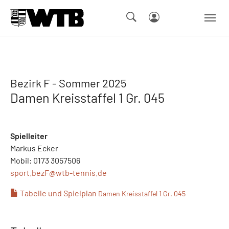
Skip to main navigation
Springe zum Seiteninhalt
Skip to page footer
Bezirk F - Sommer 2025
Damen Kreisstaffel 1 Gr. 045
Spielleiter
Markus Ecker
Mobil: 0173 3057506
sport.bezF@
wtb-tennis.de
Tabelle und Spielplan
Damen Kreisstaffel 1 Gr. 045