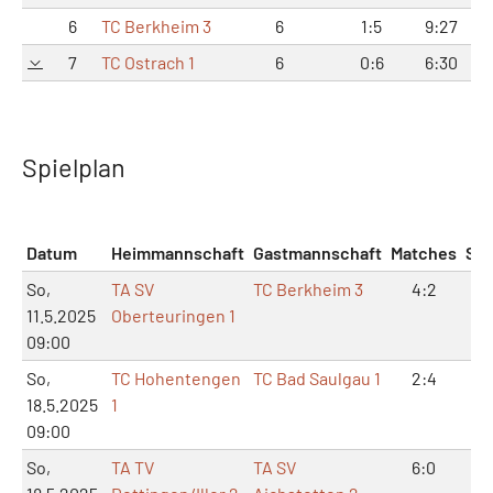
6
TC Berkheim 3
6
1:5
9:27
2
7
TC Ostrach 1
6
0:6
6:30
Spielplan
Datum
Heimmannschaft
Gastmannschaft
Matches
Sät
So,
TA SV
TC Berkheim 3
4:2
9:
11.5.2025
Oberteuringen 1
09:00
So,
TC Hohentengen
TC Bad Saulgau 1
2:4
4:
18.5.2025
1
09:00
So,
TA TV
TA SV
6:0
12