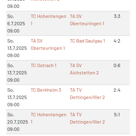
09:00
So,
TC Hohentengen
TA SV
3:3
6:
6.7.2025
1
Oberteuringen 1
09:00
So,
TA SV
TC Bad Saulgau 1
4:2
8:
13.7.2025
Oberteuringen 1
09:00
So,
TC Ostrach 1
TA SV
0:6
1:
13.7.2025
Aichstetten 2
09:00
So,
TC Berkheim 3
TA TV
2:4
5:
13.7.2025
Dettingen/Iller 2
09:00
So,
TC Hohentengen
TA TV
5:1
10
20.7.2025
1
Dettingen/Iller 2
09:00