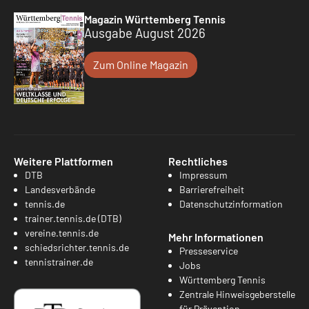
Magazin Württemberg Tennis
Ausgabe August 2026
Zum Online Magazin
Weitere Plattformen
Rechtliches
DTB
Impressum
Landesverbände
Barrierefreiheit
tennis.de
Datenschutzinformation
trainer.tennis.de (DTB)
vereine.tennis.de
Mehr Informationen
schiedsrichter.tennis.de
Presseservice
tennistrainer.de
Jobs
Württemberg Tennis
Zentrale Hinweisgeberstelle
für Prävention