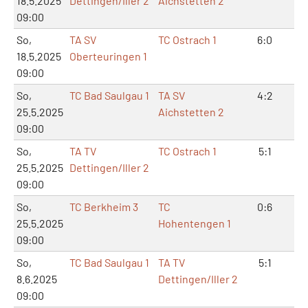
18.5.2025
Dettingen/Iller 2
Aichstetten 2
09:00
So,
TA SV
TC Ostrach 1
6:0
12
18.5.2025
Oberteuringen 1
09:00
So,
TC Bad Saulgau 1
TA SV
4:2
8:
25.5.2025
Aichstetten 2
09:00
So,
TA TV
TC Ostrach 1
5:1
10
25.5.2025
Dettingen/Iller 2
09:00
So,
TC Berkheim 3
TC
0:6
0:
25.5.2025
Hohentengen 1
09:00
So,
TC Bad Saulgau 1
TA TV
5:1
10
8.6.2025
Dettingen/Iller 2
09:00