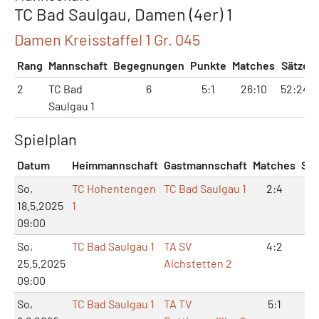
TC Bad Saulgau, Damen (4er) 1
Damen Kreisstaffel 1 Gr. 045
Rang
Mannschaft
Begegnungen
Punkte
Matches
Sätze
2
TC Bad
6
5:1
26:10
52:24
Saulgau 1
Spielplan
Datum
Heimmannschaft
Gastmannschaft
Matches
Sät
So,
TC Hohentengen
TC Bad Saulgau 1
2:4
4:
18.5.2025
1
09:00
So,
TC Bad Saulgau 1
TA SV
4:2
8:
25.5.2025
Aichstetten 2
09:00
So,
TC Bad Saulgau 1
TA TV
5:1
10