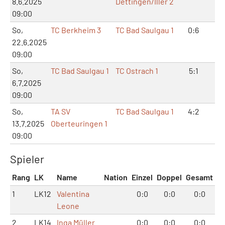
8.6.2025
Dettingen/Iller 2
09:00
So,
TC Berkheim 3
TC Bad Saulgau 1
0:6
2:
22.6.2025
09:00
So,
TC Bad Saulgau 1
TC Ostrach 1
5:1
10
6.7.2025
09:00
So,
TA SV
TC Bad Saulgau 1
4:2
8:
13.7.2025
Oberteuringen 1
09:00
Spieler
Rang
LK
Name
Nation
Einzel
Doppel
Gesamt
1
LK12
Valentina
0:0
0:0
0:0
Leone
2
LK14
Inga Müller
0:0
0:0
0:0