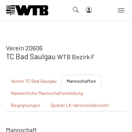
Skip to main navigation
Springe zum Seiteninhalt
Skip to page footer
Verein 20606
TC Bad Saulgau
WTB Bezirk F
Verein
TC Bad Saulgau
Mannschaften
Namentliche
Mannschaftsmeldung
Begegnungen
Spieler
LK-Vereinsübersicht
Mannschaft