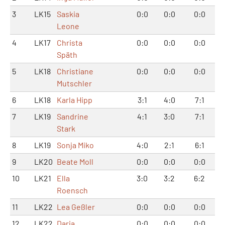
3
LK15
Saskia
0:0
0:0
0:0
Leone
4
LK17
Christa
0:0
0:0
0:0
Späth
5
LK18
Christiane
0:0
0:0
0:0
Mutschler
6
LK18
Karla Hipp
3:1
4:0
7:1
7
LK19
Sandrine
4:1
3:0
7:1
Stark
8
LK19
Sonja Miko
4:0
2:1
6:1
9
LK20
Beate Moll
0:0
0:0
0:0
10
LK21
Ella
3:0
3:2
6:2
Roensch
11
LK22
Lea Geßler
0:0
0:0
0:0
12
LK22
Daria
0:0
0:0
0:0