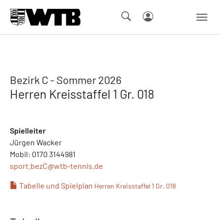
Skip to main navigation
Springe zum Seiteninhalt
Skip to page footer
Bezirk C - Sommer 2026
Herren Kreisstaffel 1 Gr. 018
Spielleiter
Jürgen Wacker
Mobil: 0170 3144981
sport.bezC@
wtb-tennis.de
Tabelle und Spielplan
Herren Kreisstaffel 1 Gr. 018