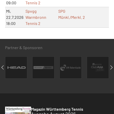
09:00
Tennis 2
Mi,
Spvgg
SPG
22.7.2026
Warmbronn
Münkl./Merkl. 2
18:00
Tennis 2
Partner & Sponsoren
Magazin Württemberg Tennis