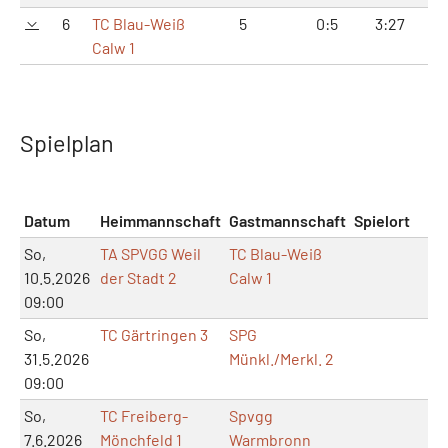
6
TC Blau-Weiß
5
0:5
3:27
9:
Calw 1
Spielplan
Datum
Heimmannschaft
Gastmannschaft
Spielort
So,
TA SPVGG Weil
TC Blau-Weiß
10.5.2026
der Stadt 2
Calw 1
09:00
So,
TC Gärtringen 3
SPG
31.5.2026
Münkl./Merkl. 2
09:00
So,
TC Freiberg-
Spvgg
7.6.2026
Mönchfeld 1
Warmbronn