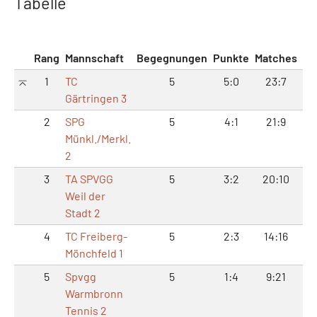
Tabelle
Rang
Mannschaft
Begegnungen
Punkte
Matches
Sä
1
TC
5
5:0
23:7
48
Gärtringen 3
2
SPG
5
4:1
21:9
42
Münkl./Merkl.
2
3
TA SPVGG
5
3:2
20:10
40
Weil der
Stadt 2
4
TC Freiberg-
5
2:3
14:16
29
Mönchfeld 1
5
Spvgg
5
1:4
9:21
21
Warmbronn
Tennis 2