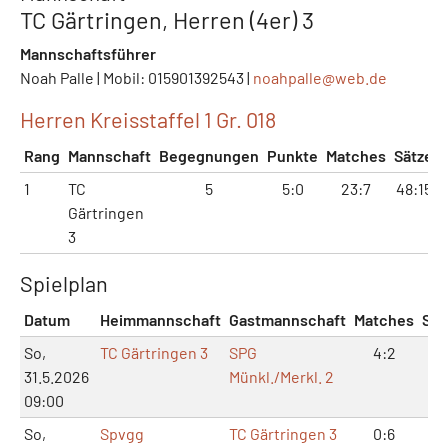
TC Gärtringen, Herren (4er) 3
Mannschaftsführer
Noah Palle | Mobil: 015901392543 |
noahpalle@
web.de
Herren Kreisstaffel 1 Gr. 018
Rang
Mannschaft
Begegnungen
Punkte
Matches
Sätze
1
TC
5
5:0
23:7
48:15
Gärtringen
3
Spielplan
Datum
Heimmannschaft
Gastmannschaft
Matches
Sät
So,
TC Gärtringen 3
SPG
4:2
8:
31.5.2026
Münkl./Merkl. 2
09:00
So,
Spvgg
TC Gärtringen 3
0:6
1:1