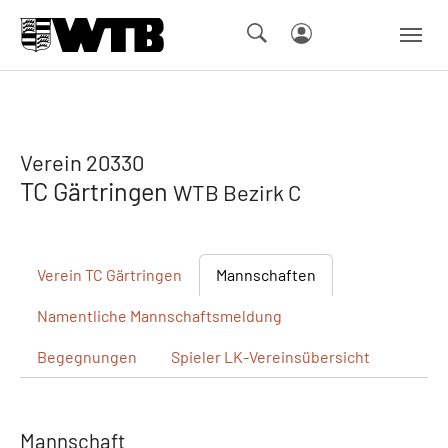
Skip to main navigation
Springe zum Seiteninhalt
Skip to page footer
Verein 20330
TC Gärtringen
WTB Bezirk C
Verein
TC Gärtringen
Mannschaften
Namentliche
Mannschaftsmeldung
Begegnungen
Spieler
LK-Vereinsübersicht
Mannschaft