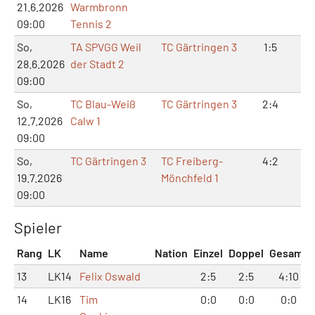
21.6.2026
Warmbronn
09:00
Tennis 2
So,
TA SPVGG Weil
TC Gärtringen 3
1:5
2:1
28.6.2026
der Stadt 2
09:00
So,
TC Blau-Weiß
TC Gärtringen 3
2:4
4:
12.7.2026
Calw 1
09:00
So,
TC Gärtringen 3
TC Freiberg-
4:2
8:
19.7.2026
Mönchfeld 1
09:00
Spieler
Rang
LK
Name
Nation
Einzel
Doppel
Gesamt
13
LK14
Felix Oswald
2:5
2:5
4:10
14
LK16
Tim
0:0
0:0
0:0