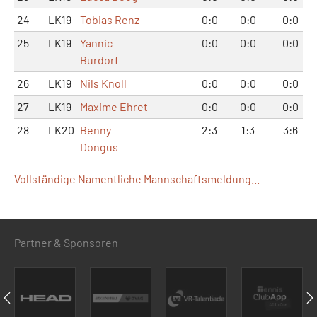
24
LK19
Tobias Renz
0:0
0:0
0:0
25
LK19
Yannic
0:0
0:0
0:0
Burdorf
26
LK19
Nils Knoll
0:0
0:0
0:0
27
LK19
Maxime Ehret
0:0
0:0
0:0
28
LK20
Benny
2:3
1:3
3:6
Dongus
Vollständige Namentliche Mannschaftsmeldung...
Partner & Sponsoren