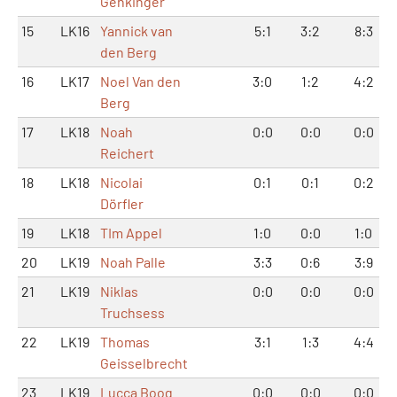
Genkinger
15
LK16
Yannick van
5:1
3:2
8:3
den Berg
16
LK17
Noel Van den
3:0
1:2
4:2
Berg
17
LK18
Noah
0:0
0:0
0:0
Reichert
18
LK18
Nicolai
0:1
0:1
0:2
Dörfler
19
LK18
TIm Appel
1:0
0:0
1:0
20
LK19
Noah Palle
3:3
0:6
3:9
21
LK19
Niklas
0:0
0:0
0:0
Truchsess
22
LK19
Thomas
3:1
1:3
4:4
Geisselbrecht
23
LK19
Lucca Boog
0:0
0:0
0:0