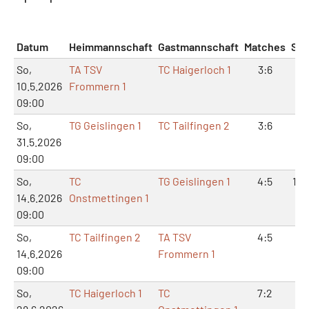
Datum
Heimmannschaft
Gastmannschaft
Matches
Sät
So,
TA TSV
TC Haigerloch 1
3:6
7:
10.5.2026
Frommern 1
09:00
So,
TG Geislingen 1
TC Tailfingen 2
3:6
6:
31.5.2026
09:00
So,
TC
TG Geislingen 1
4:5
10:
14.6.2026
Onstmettingen 1
09:00
So,
TC Tailfingen 2
TA TSV
4:5
9:
14.6.2026
Frommern 1
09:00
So,
TC Haigerloch 1
TC
7:2
14