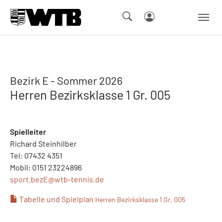
Skip to main navigation
Springe zum Seiteninhalt
Skip to page footer
Bezirk E - Sommer 2026
Herren Bezirksklasse 1 Gr. 005
Spielleiter
Richard Steinhilber
Tel: 07432 4351
Mobil: 0151 23224896
sport.bezE@
wtb-tennis.de
Tabelle und Spielplan
Herren Bezirksklasse 1 Gr. 005