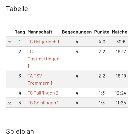
Tabelle
Rang
Mannschaft
Begegnungen
Punkte
Matches
1
TC Haigerloch 1
4
4:0
30:6
2
TC
4
2:2
19:17
Onstmettingen
1
3
TA TSV
4
2:2
18:18
Frommern 1
4
TC Tailfingen 2
4
1:3
12:24
5
TG Geislingen 1
4
1:3
11:25
Spielplan